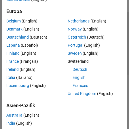
Europa
Belgium
(English)
Netherlands
(English)
Trust Center
Handelsmarken
Datenschutz-Richtlinien
Denmark
(English)
Norway
(English)
Datendiebstahl verhindern
Status von Anwendungen
Kontakt
Deutschland
(Deutsch)
Österreich
(Deutsch)
© 1994-2026 The MathWorks, Inc.
España
(Español)
Portugal
(English)
Finland
(English)
Sweden
(English)
Website auswählen
Deutschland
France
(Français)
Switzerland
Ireland
(English)
Deutsch
Italia
(Italiano)
English
Luxembourg
(English)
Français
United Kingdom
(English)
Asien-Pazifik
Australia
(English)
India
(English)