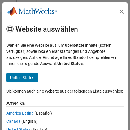
Weiter zum Inhalt
MATLAB Hilfe-Center
Umschaltung für Off-Canvas-Navigation
Website auswählen
Hauptinhalt
Startseite der Dokumentation
Robotics and Autonomous Systems
Wählen Sie eine Website aus, um übersetzte Inhalte (sofern
Automotive
verfügbar) sowie lokale Veranstaltungen und Angebote
anzuzeigen. Auf der Grundlage Ihres Standorts empfehlen wir
How useful was this information?
Ihnen die folgende Auswahl:
United States
.
United States
Sie können auch eine Website aus der folgenden Liste auswählen:
Amerika
América Latina
(Español)
Canada
(English)
United States
(English)