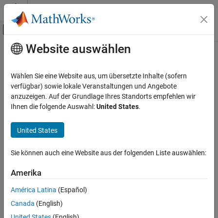
Weiter zum Inhalt
MATLAB Hilfe-Center
Umschaltung für Off-Canvas-Navigation
Website auswählen
Hauptinhalt
Startseite der Dokumentation
Robotics and Autonomous Systems
Wählen Sie eine Website aus, um übersetzte Inhalte (sofern
Automotive
verfügbar) sowie lokale Veranstaltungen und Angebote
anzuzeigen. Auf der Grundlage Ihres Standorts empfehlen wir
How useful was this information?
Ihnen die folgende Auswahl:
United States
.
United States
Sie können auch eine Website aus der folgenden Liste auswählen:
Amerika
América Latina
(Español)
Canada
(English)
United States
(English)