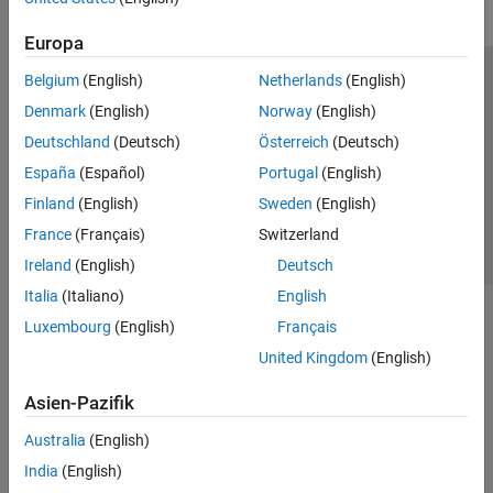
Europa
Belgium
(English)
Netherlands
(English)
Trust Center
Handelsmarken
Datenschutz-Richtlinien
Denmark
(English)
Norway
(English)
Datendiebstahl verhindern
Status von Anwendungen
Kontakt
Deutschland
(Deutsch)
Österreich
(Deutsch)
© 1994-2026 The MathWorks, Inc.
España
(Español)
Portugal
(English)
Finland
(English)
Sweden
(English)
Website auswählen
Deutschland
France
(Français)
Switzerland
Ireland
(English)
Deutsch
Italia
(Italiano)
English
Luxembourg
(English)
Français
United Kingdom
(English)
Asien-Pazifik
Australia
(English)
India
(English)