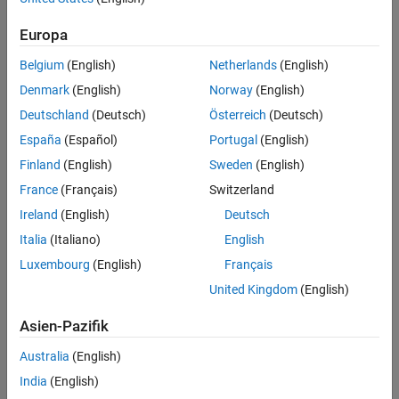
DPD und PA-Modellierung
Strahlmanagement
Autoencoding
Europa
KI für das Strahlmanagement
Spektrumerfassung und
Modulationsklassifizierung
Belgium
(English)
Netherlands
(English)
Positionierung und Erfassung
KI für Positionierung und Erfassung
Empfängeralgorithmen
Denmark
(English)
Norway
(English)
Geräteidentifikation
DPD und PA-Modellierung
Deutschland
(Deutsch)
Österreich
(Deutsch)
KI zur Modellierung von digitaler Vorverzerrung und
Radarverarbeitung
España
(Español)
Portugal
(English)
Leistungsverstärkern
Finland
(English)
Sweden
(English)
Autoencoding
France
(Français)
Switzerland
Entwurf Autoencoder-basierter Kommunikationssysteme
Ireland
(English)
Deutsch
Spektrumerfassung und Modulationsklassifizierung
KI für die Spektrumerfassung
und Modulationsklassifizierung
Italia
(Italiano)
English
Empfängeralgorithmen
Luxembourg
(English)
Français
KI-native Empfänger, Kanalschätzung und andere
United Kingdom
(English)
Empfängerkomponenten
Geräteidentifikation
Asien-Pazifik
KI für die Geräteidentifikation
Australia
(English)
Enthaltene Beispiele
India
(English)