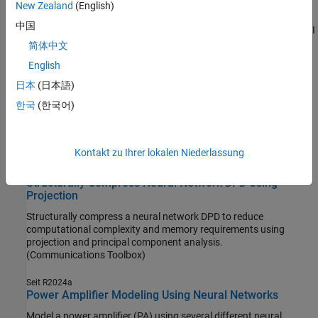
New Zealand
(English)
Bluetooth LE Positioning with Deep Learning
中国
Compute the 3-D positioning of a Bluetooth LE node by using RSSI
fingerprinting and a CNN.
简体中文
(Bluetooth Toolbox)
English
Seit R2024b
日本
(日本語)
AI for Positioning Accuracy Enhancement
한국
(한국어)
Use AI to estimate the position of user equipment and compare
performance with traditional TDoA techniques.
(5G Toolbox)
Kontakt zu Ihrer lokalen Niederlassung
Seit R2024a
Structurally Compress Neural Network DPD Using
Projection
Structurally compress a neural network DPD to reduce
computational complexity and memory requirements using
projection and principal component analysis.
(Communications Toolbox)
Seit R2024a
Power Amplifier Modeling Using Neural Networks
Model a power amplifier (PA) using several different neural