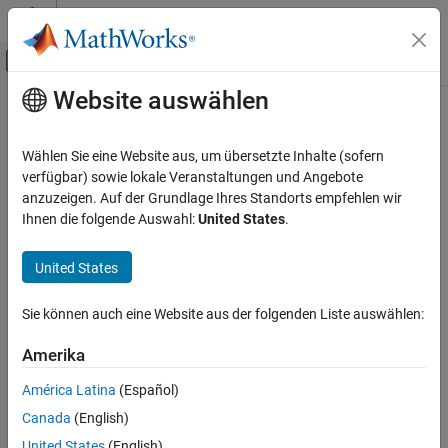
Weiter zum Inhalt
MATLAB Hilfe-Center
Umschaltung für Off-Canvas-Navigation
Website auswählen
Hauptinhalt
Startseite der Dokumentation
KI und Statistik
Wählen Sie eine Website aus, um übersetzte Inhalte (sofern
verfügbar) sowie lokale Veranstaltungen und Angebote
anzuzeigen. Auf der Grundlage Ihres Standorts empfehlen wir
How useful was this information?
Ihnen die folgende Auswahl:
United States
.
United States
Sie können auch eine Website aus der folgenden Liste auswählen:
Amerika
América Latina
(Español)
Canada
(English)
United States
(English)