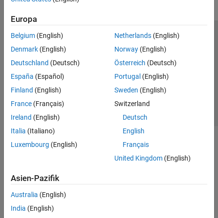
Europa
Belgium
(English)
Netherlands
(English)
Trust Center
Handelsmarken
Datenschutz-Richtlinien
Denmark
(English)
Norway
(English)
Datendiebstahl verhindern
Status von Anwendungen
Kontakt
Deutschland
(Deutsch)
Österreich
(Deutsch)
© 1994-2026 The MathWorks, Inc.
España
(Español)
Portugal
(English)
Finland
(English)
Sweden
(English)
Website auswählen
Deutschland
France
(Français)
Switzerland
Ireland
(English)
Deutsch
Italia
(Italiano)
English
Luxembourg
(English)
Français
United Kingdom
(English)
Asien-Pazifik
Australia
(English)
India
(English)