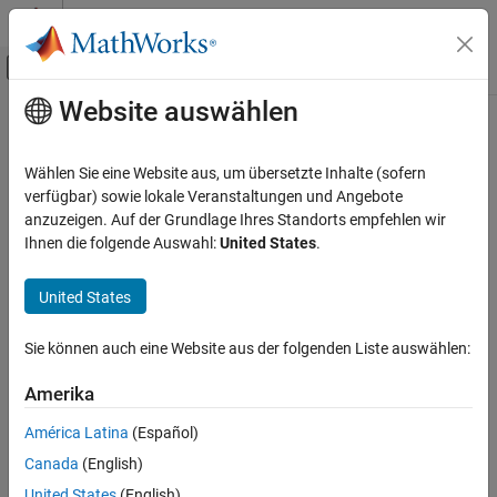
Weiter zum Inhalt
MATLAB Hilfe-Center
Umschaltung für Off-Canvas-Navigation
Website auswählen
Hauptinhalt
Startseite der Dokumentation
KI und Statistik
Wählen Sie eine Website aus, um übersetzte Inhalte (sofern
verfügbar) sowie lokale Veranstaltungen und Angebote
anzuzeigen. Auf der Grundlage Ihres Standorts empfehlen wir
How useful was this information?
Ihnen die folgende Auswahl:
United States
.
United States
Sie können auch eine Website aus der folgenden Liste auswählen:
Amerika
América Latina
(Español)
Canada
(English)
United States
(English)