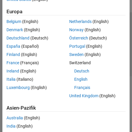
Europa
Belgium
(English)
Netherlands
(English)
Trust Center
Handelsmarken
Datenschutz-Richtlinien
Denmark
(English)
Norway
(English)
Datendiebstahl verhindern
Status von Anwendungen
Kontakt
Deutschland
(Deutsch)
Österreich
(Deutsch)
© 1994-2026 The MathWorks, Inc.
España
(Español)
Portugal
(English)
Finland
(English)
Sweden
(English)
Website auswählen
Deutschland
France
(Français)
Switzerland
Ireland
(English)
Deutsch
Italia
(Italiano)
English
Luxembourg
(English)
Français
United Kingdom
(English)
Asien-Pazifik
Australia
(English)
India
(English)