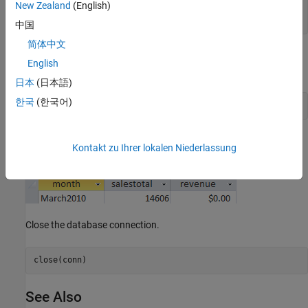
New Zealand
(English)
中国
简体中文
Update the data for the record whose
is
in the
month
March
English
database table
.
yearlysales
日本
(日本語)
한국
(한국어)
update(conn,
'yearlysales'
,colnames,data,whereclause)
In
Microsoft Access
, view the
table to verify the
yearlysales
Kontakt zu Ihrer lokalen Niederlassung
results.
Close the database connection.
close(conn)
See Also