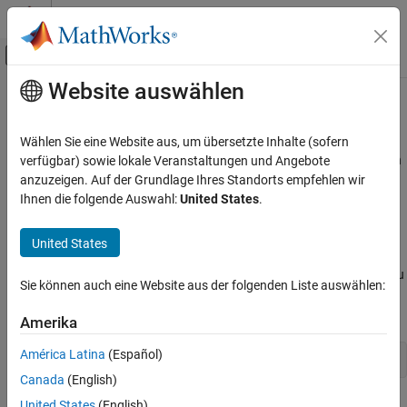
Weiter zum Inhalt
MATLAB Hilfe-Center
Umschaltung für Off-Canvas-Navigation
Website auswählen
Hauptinhalt
Startseite der Dokumentation
Replace Existing Data in Database
Reporting and Database Access
Wählen Sie eine Website aus, um übersetzte Inhalte (sofern
Computational Finance
This example shows how to update a value of the
column in
verfügbar) sowie lokale Veranstaltungen und Angebote
month
the table
using the data source named
. To
anzuzeigen. Auf der Grundlage Ihres Standorts empfehlen wir
yearlysales
dbdemo
Database Toolbox
access the example where you import the values of the
Ihnen die folgende Auswahl:
United States
.
month
Relational Databases
column, see
Insert Data into Database Table
.
Export Data Programmatically
United States
®
Create a database connection
to the
Microsoft Access
conn
Replace Existing Data in Database
database using the ODBC driver. Here, this code assumes that you
Sie können auch eine Website aus der folgenden Liste auswählen:
are connecting to a data source named
with blank user
dbdemo
ON THIS PAGE
name and password.
See Also
Amerika
América Latina
(Español)
conn = database(
'dbdemo'
,
''
,
''
);
Canada
(English)
United States
(English)
To update the month, specify the
column that contains the
month