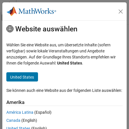
Weiter zum Inhalt
MATLAB Hilfe-Center
Umschaltung für Off-Canvas-Navigation
Website auswählen
Hauptinhalt
Startseite der Dokumentation
Application Deployment
Wählen Sie eine Website aus, um übersetzte Inhalte (sofern
verfügbar) sowie lokale Veranstaltungen und Angebote
anzuzeigen. Auf der Grundlage Ihres Standorts empfehlen wir
How useful was this information?
Ihnen die folgende Auswahl:
United States
.
United States
Sie können auch eine Website aus der folgenden Liste auswählen:
Amerika
América Latina
(Español)
Canada
(English)
United States
(English)