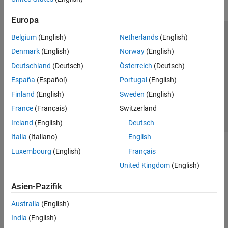
Europa
Belgium
(English)
Netherlands
(English)
Trust Center
Handelsmarken
Datenschutz-Richtlinien
Denmark
(English)
Norway
(English)
Datendiebstahl verhindern
Status von Anwendungen
Kontakt
Deutschland
(Deutsch)
Österreich
(Deutsch)
© 1994-2026 The MathWorks, Inc.
España
(Español)
Portugal
(English)
Finland
(English)
Sweden
(English)
Website auswählen
Deutschland
France
(Français)
Switzerland
Ireland
(English)
Deutsch
Italia
(Italiano)
English
Luxembourg
(English)
Français
United Kingdom
(English)
Asien-Pazifik
Australia
(English)
India
(English)