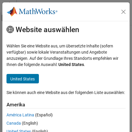
Weiter zum Inhalt
MATLAB Hilfe-Center
Umschaltung für Off-Canvas-Navigation
Website auswählen
Hauptinhalt
Startseite der Dokumentation
Drahtlose Kommunikation
Wählen Sie eine Website aus, um übersetzte Inhalte (sofern
verfügbar) sowie lokale Veranstaltungen und Angebote
anzuzeigen. Auf der Grundlage Ihres Standorts empfehlen wir
How useful was this information?
Ihnen die folgende Auswahl:
United States
.
United States
Sie können auch eine Website aus der folgenden Liste auswählen:
Amerika
América Latina
(Español)
Canada
(English)
United States
(English)