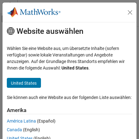
Weiter zum Inhalt
MATLAB Hilfe-Center
Umschaltung für Off-Canvas-Navigation
Website auswählen
Hauptinhalt
Startseite der Dokumentation
Drahtlose Kommunikation
Wählen Sie eine Website aus, um übersetzte Inhalte (sofern
verfügbar) sowie lokale Veranstaltungen und Angebote
anzuzeigen. Auf der Grundlage Ihres Standorts empfehlen wir
How useful was this information?
Ihnen die folgende Auswahl:
United States
.
United States
Sie können auch eine Website aus der folgenden Liste auswählen:
Amerika
América Latina
(Español)
Canada
(English)
United States
(English)