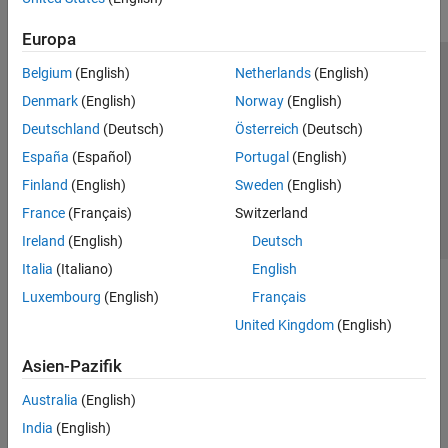
Europa
Belgium
(English)
Netherlands
(English)
Trust Center
Handelsmarken
Datenschutz-Richtlinien
Denmark
(English)
Norway
(English)
Datendiebstahl verhindern
Status von Anwendungen
Kontakt
Deutschland
(Deutsch)
Österreich
(Deutsch)
© 1994-2026 The MathWorks, Inc.
España
(Español)
Portugal
(English)
Finland
(English)
Sweden
(English)
Website auswählen
Deutschland
France
(Français)
Switzerland
Ireland
(English)
Deutsch
Italia
(Italiano)
English
Luxembourg
(English)
Français
United Kingdom
(English)
Asien-Pazifik
Australia
(English)
India
(English)