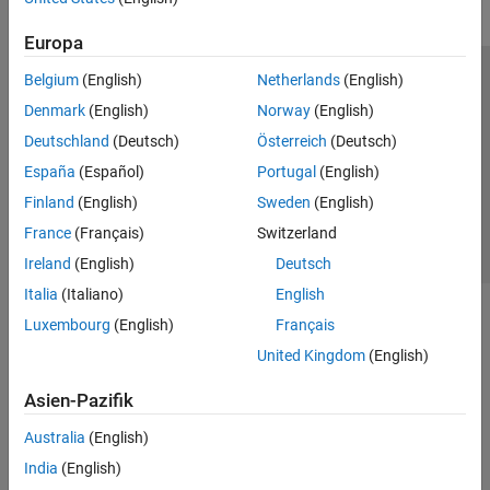
Europa
Belgium
(English)
Netherlands
(English)
Trust Center
Handelsmarken
Datenschutz-Richtlinien
Denmark
(English)
Norway
(English)
Datendiebstahl verhindern
Status von Anwendungen
Kontakt
Deutschland
(Deutsch)
Österreich
(Deutsch)
© 1994-2026 The MathWorks, Inc.
España
(Español)
Portugal
(English)
Finland
(English)
Sweden
(English)
Website auswählen
Deutschland
France
(Français)
Switzerland
Ireland
(English)
Deutsch
Italia
(Italiano)
English
Luxembourg
(English)
Français
United Kingdom
(English)
Asien-Pazifik
Australia
(English)
India
(English)