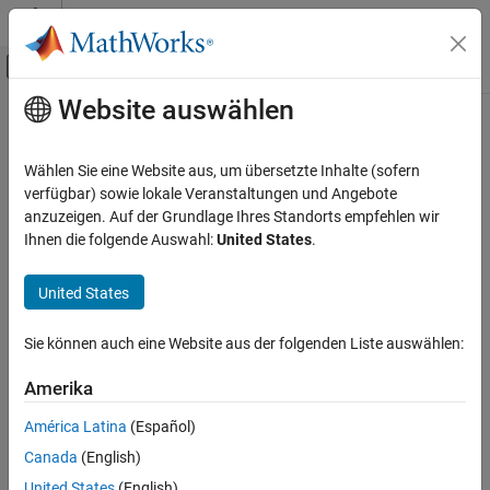
Weiter zum Inhalt
MATLAB Hilfe-Center
Umschaltung für Off-Canvas-Navigation
Website auswählen
Hauptinhalt
Startseite der Dokumentation
Codegenerierung
Wählen Sie eine Website aus, um übersetzte Inhalte (sofern
verfügbar) sowie lokale Veranstaltungen und Angebote
anzuzeigen. Auf der Grundlage Ihres Standorts empfehlen wir
How useful was this information?
Ihnen die folgende Auswahl:
United States
.
United States
Sie können auch eine Website aus der folgenden Liste auswählen:
Amerika
América Latina
(Español)
Canada
(English)
United States
(English)