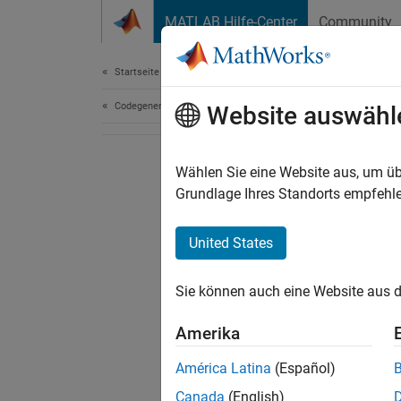
Weiter zum Inhalt
MATLAB Hilfe-Center
Community
Dokument
Startseite der Dokumentation
Codegenerierung
Website auswähl
Wählen Sie eine Website aus, um üb
Grundlage Ihres Standorts empfehle
United States
Sie können auch eine Website aus d
Amerika
América Latina
(Español)
Canada
(English)