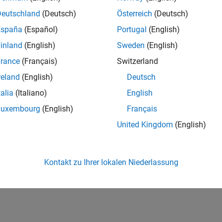
Deutschland
(Deutsch)
Österreich
(Deutsch)
España
(Español)
Portugal
(English)
inland
(English)
Sweden
(English)
rance
(Français)
Switzerland
reland
(English)
Deutsch
talia
(Italiano)
English
Luxembourg
(English)
Français
United Kingdom
(English)
Kontakt zu Ihrer lokalen Niederlassung