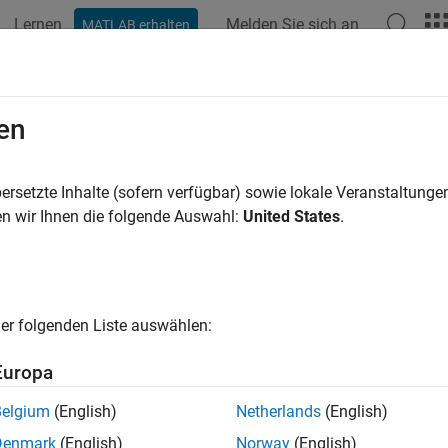
Lernen
Melden Sie sich an
MATLAB erhalten
ation
Beispiele
Funktionen
Blöcke
Apps
Videos
en
ersetzte Inhalte (sofern verfügbar) sowie lokale Veranstaltung
How useful was this informat
n wir Ihnen die folgende Auswahl:
United States
.
er folgenden Liste auswählen:
Europa
Belgium
(English)
Netherlands
(English)
Denmark
(English)
Norway
(English)