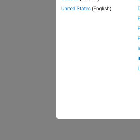
United States
(English)
F
F
I
I