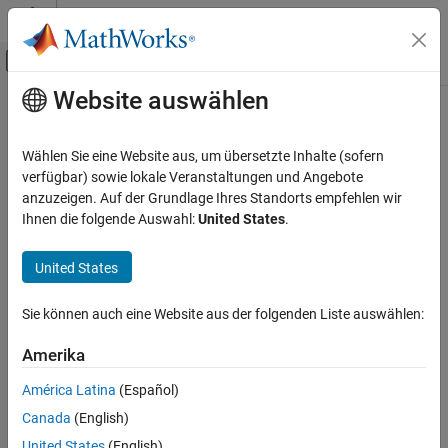
Weiter zum Inhalt
MATLAB Hilfe-Center
Umschaltung für Off-Canvas-Navigation
Website auswählen
Hauptinhalt
Startseite der Dokumentation
Codegenerierung
Wählen Sie eine Website aus, um übersetzte Inhalte (sofern
verfügbar) sowie lokale Veranstaltungen und Angebote
anzuzeigen. Auf der Grundlage Ihres Standorts empfehlen wir
How useful was this information?
Ihnen die folgende Auswahl:
United States
.
United States
Sie können auch eine Website aus der folgenden Liste auswählen:
Amerika
América Latina
(Español)
Canada
(English)
United States
(English)