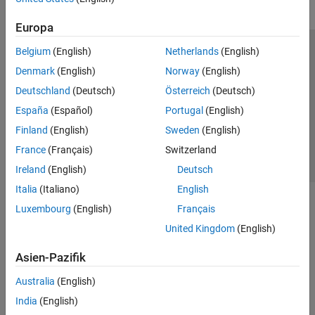
Europa
Belgium
(English)
Netherlands
(English)
Trust Center
Handelsmarken
Datenschutz-Richtlinien
Denmark
(English)
Norway
(English)
Datendiebstahl verhindern
Status von Anwendungen
Kontakt
Deutschland
(Deutsch)
Österreich
(Deutsch)
© 1994-2026 The MathWorks, Inc.
España
(Español)
Portugal
(English)
Finland
(English)
Sweden
(English)
Website auswählen
Deutschland
France
(Français)
Switzerland
Ireland
(English)
Deutsch
Italia
(Italiano)
English
Luxembourg
(English)
Français
United Kingdom
(English)
Asien-Pazifik
Australia
(English)
India
(English)