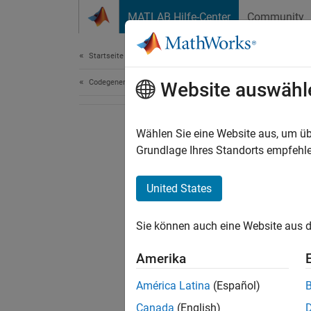
Weiter zum Inhalt
MATLAB Hilfe-Center
Community
Dokument
Startseite der Dokumentation
Codegenerierung
Website auswähl
Wählen Sie eine Website aus, um üb
Grundlage Ihres Standorts empfehle
United States
Sie können auch eine Website aus d
Amerika
América Latina
(Español)
Canada
(English)