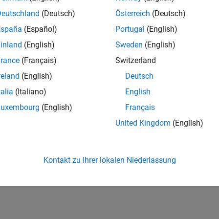
Deutschland
(Deutsch)
Österreich
(Deutsch)
España
(Español)
Portugal
(English)
inland
(English)
Sweden
(English)
rance
(Français)
Switzerland
reland
(English)
Deutsch
talia
(Italiano)
English
Luxembourg
(English)
Français
United Kingdom
(English)
Kontakt zu Ihrer lokalen Niederlassung