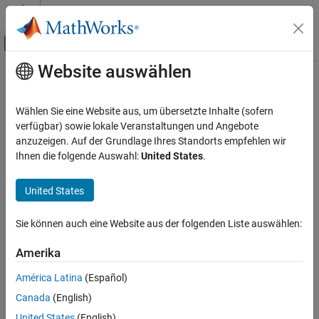
Weiter zum Inhalt
MATLAB Hilfe-Center
Umschaltung für Off-Canvas-Navigation
Website auswählen
Hauptinhalt
Startseite der Dokumentation
Test Device Details: char
Codegenerierung
Wählen Sie eine Website aus, um übersetzte Inhalte (sofern
Length in bits of the C
data type
verfügbar) sowie lokale Veranstaltungen und Angebote
char
MATLAB Coder
anzuzeigen. Auf der Grundlage Ihres Standorts empfehlen wir
Code Generation
Description
Ihnen die folgende Auswahl:
United States
.
Code Generation Fundamentals
App Configuration Pane:
Hardware
Configuring Code Generation
United States
Configuration Objects:
Test Device Details: char
coder.HardwareImplementation
Sie können auch eine Website aus der folgenden Liste auswählen:
ON THIS PAGE
Length in bits of the C char data type that the target hardware
Description
Amerika
supports, specified as an integer value from 8 through 32. The
Properties
value must be a multiple of 8.
América Latina
(Español)
Programmatic Use
Canada
(English)
Version History
Dependencies:
United States
(English)
See Also