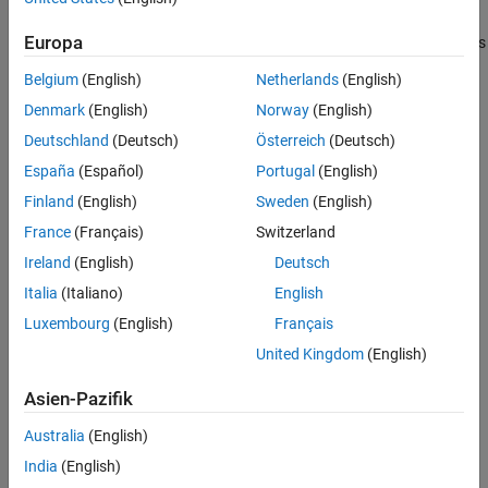
Selecting a test device using the
Test Device Details: Device
Europa
vendor
and
Test Device Details: Device type
parameters sets
a device-specific value for this parameter.
Belgium
(English)
Netherlands
(English)
Denmark
(English)
Norway
(English)
This parameter is enabled only if you can modify it for the
specified device.
Deutschland
(Deutsch)
Österreich
(Deutsch)
España
(Español)
Portugal
(English)
Settings
Finland
(English)
Sweden
(English)
8
France
(Français)
Switzerland
This setting is the default setting.
Ireland
(English)
Deutsch
multiple of 8, from 8 through 32
Italia
(Italiano)
English
Luxembourg
(English)
Français
Programmatic Use
United Kingdom
(English)
Property:
TargetBitPerChar
Asien-Pazifik
Values:
8 | multiple of 8, from 8 through 32
Default:
8
Australia
(English)
Version History
India
(English)