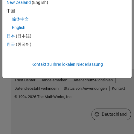
Introduced in R2011a
New Zealand
(English)
中国
See Also
简体中文
coder.HardwareImplementation
English
日本
(日本語)
How useful was this information?
한국
(한국어)
Kontakt zu Ihrer lokalen Niederlassung
Trust Center
Handelsmarken
Datenschutz-Richtlinien
Datendiebstahl verhindern
Status von Anwendungen
Kontakt
© 1994-2026 The MathWorks, Inc.
Website auswählen
Deutschland