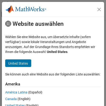
Weiter zum Inhalt
MATLAB Hilfe-Center
Umschaltung für Off-Canvas-Navigation
Website auswählen
Hauptinhalt
Startseite der Dokumentation
Specify profiling save options
Codegenerierung
Wählen Sie eine Website aus, um übersetzte Inhalte (sofern
Collection and storage of execution-time measurements
verfügbar) sowie lokale Veranstaltungen und Angebote
MATLAB Coder
Since R2023a
anzuzeigen. Auf der Grundlage Ihres Standorts empfehlen wir
Code Generation
Description
Ihnen die folgende Auswahl:
United States
.
Code Generation Fundamentals
App Configuration Pane:
Debugging
Configuring Code Generation
United States
Configuration Objects:
Specify profiling save options
coder.EmbeddedCodeConfig
Sie können auch eine Website aus der folgenden Liste auswählen:
ON THIS PAGE
Options for collection and storage of execution-time
Description
Amerika
measurements.
Properties
América Latina
(Español)
Programmatic Use
Settings
Canada
(English)
Version History
All data
United States
(English)
See Also