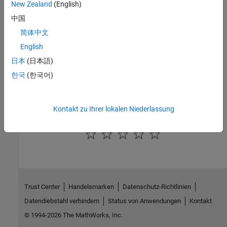
New Zealand
(English)
Introduced in R2022a
中国
See Also
简体中文
English
coder.EmbeddedCodeConfig
日本
(日本語)
Topics
한국
(한국어)
Preserve Unused Class Properties in Generated C/C++ Code
(Embedded Coder)
Kontakt zu Ihrer lokalen Niederlassung
How useful was this information?
Trust Center
Handelsmarken
Datenschutz-Richtlinien
Datendiebstahl verhindern
Status von Anwendungen
Kontakt
© 1994-2026 The MathWorks, Inc.