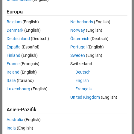
See
Preserve Unused Class Properties in Generated C/C++ Code
(Embedded Coder)
.
Europa
Settings
Belgium
(English)
Netherlands
(English)
Denmark
(English)
Norway
(English)
Off
This value is the default value.
Deutschland
(Deutsch)
Österreich
(Deutsch)
España
(Español)
Portugal
(English)
The code generator produces the C/C++ code by removing the
Finland
(English)
Sweden
(English)
unused properties and fields in the generated code.
France
(Français)
Switzerland
On
Ireland
(English)
Deutsch
The code generator produces the C/C++ code by preserving the
Italia
(Italiano)
English
unused properties and fields in the generated code.
Luxembourg
(English)
Français
Programmatic Use
United Kingdom
(English)
Property:
PreserveUnusedStructFields
Asien-Pazifik
Values:
|
false
true
Australia
(English)
Default:
false
Version History
India
(English)