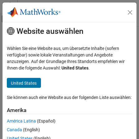
Weiter zum Inhalt
MATLAB Hilfe-Center
Umschaltung für Off-Canvas-Navigation
Website auswählen
Hauptinhalt
Startseite der Dokumentation
Preserve unused fields and
properties
Codegenerierung
Wählen Sie eine Website aus, um übersetzte Inhalte (sofern
verfügbar) sowie lokale Veranstaltungen und Angebote
MATLAB Coder
anzuzeigen. Auf der Grundlage Ihres Standorts empfehlen wir
Preserve unused class properties or structure fields in the
Code Generation
Ihnen die folgende Auswahl:
United States
.
generated C/C++ code
Code Generation Fundamentals
Since R2022a
Configuring Code Generation
Description
United States
Preserve unused fields and properties
App Configuration Pane:
Memory
Sie können auch eine Website aus der folgenden Liste auswählen:
ON THIS PAGE
Configuration Objects:
coder.EmbeddedCodeConfig
Description
Amerika
Properties
América Latina
(Español)
Preserve unused class properties or structure fields in the
Programmatic Use
generated C/C++ code.
Canada
(English)
Version History
United States
(English)
See Also