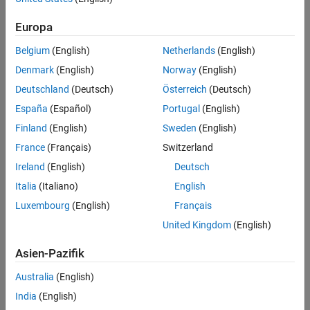
See Also
On
Europa
This value is the default value.
Belgium
(English)
Netherlands
(English)
The code generator includes the
keyword in declarations
extern
Denmark
(English)
Norway
(English)
for external functions.
Deutschland
(Deutsch)
Österreich
(Deutsch)
Off
España
(Español)
Portugal
(English)
The code generator removes the
keyword from function
extern
Finland
(English)
Sweden
(English)
declarations.
France
(Français)
Switzerland
Programmatic Use
Ireland
(English)
Deutsch
Italia
(Italiano)
English
Property:
PreserveExternInFcnDecls
Values:
|
true
false
Luxembourg
(English)
Français
Default:
true
United Kingdom
(English)
Version History
Asien-Pazifik
Introduced in R2011a
Australia
(English)
See Also
India
(English)