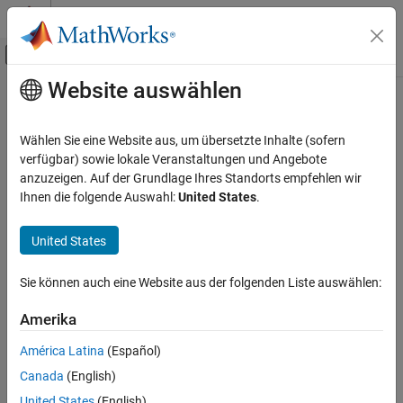
Weiter zum Inhalt
MATLAB Hilfe-Center
Umschaltung für Off-Canvas-Navigation
Website auswählen
Hauptinhalt
Startseite der Dokumentation
Preserve extern keyword in function
declarations
Codegenerierung
Wählen Sie eine Website aus, um übersetzte Inhalte (sofern
verfügbar) sowie lokale Veranstaltungen und Angebote
MATLAB Coder
anzuzeigen. Auf der Grundlage Ihres Standorts empfehlen wir
Preservation of the
keyword in function declarations
extern
Code Generation
Ihnen die folgende Auswahl:
United States
.
Code Generation Fundamentals
Description
Configuring Code Generation
United States
App Configuration Pane:
Code Appearance
Preserve extern keyword in function
declarations
Sie können auch eine Website aus der folgenden Liste auswählen:
Configuration Objects:
coder.EmbeddedCodeConfig
ON THIS PAGE
Amerika
Description
Whether the declarations of external functions produced by the
Properties
América Latina
(Español)
code generator include the
keyword.
extern
Programmatic Use
Canada
(English)
Settings
Version History
United States
(English)