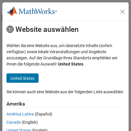
Weiter zum Inhalt
MATLAB Hilfe-Center
Umschaltung für Off-Canvas-Navigation
Website auswählen
Hauptinhalt
Startseite der Dokumentation
Generated source and header file
name format
Codegenerierung
Wählen Sie eine Website aus, um übersetzte Inhalte (sofern
verfügbar) sowie lokale Veranstaltungen und Angebote
MATLAB Coder
anzuzeigen. Auf der Grundlage Ihres Standorts empfehlen wir
File name customization macro
Code Generation
Ihnen die folgende Auswahl:
United States
.
Code Generation Fundamentals
Description
Configuring Code Generation
United States
App Configuration Pane:
Code Appearance
Generated source and header file name
format
Sie können auch eine Website aus der folgenden Liste auswählen:
Configuration Objects:
coder.EmbeddedCodeConfig
ON THIS PAGE
Amerika
Description
Macro that specifies the customization of generated file names
Properties
América Latina
(Español)
with additional characters and tokens. For more information, see
Customize C/C++ File Names Generated from MATLAB Code
Programmatic Use
Canada
(English)
(Embedded Coder)
.
Version History
United States
(English)