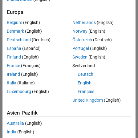
See Also
Settings
Europa
$N$M
Belgium
(English)
Netherlands
(English)
This setting is the default setting.
Denmark
(English)
Norway
(English)
character vector
Deutschland
(Deutsch)
Österreich
(Deutsch)
España
(Español)
Portugal
(English)
Programmatic Use
Finland
(English)
Sweden
(English)
Property:
CustomFileNameStr
France
(Français)
Switzerland
Values:
| character vector
'$N$M'
Ireland
(English)
Deutsch
Default:
'$N$M'
Italia
(Italiano)
English
Version History
Luxembourg
(English)
Français
Introduced in R2019b
United Kingdom
(English)
See Also
Asien-Pazifik
coder.EmbeddedCodeConfig
Australia
(English)
India
(English)
Topics