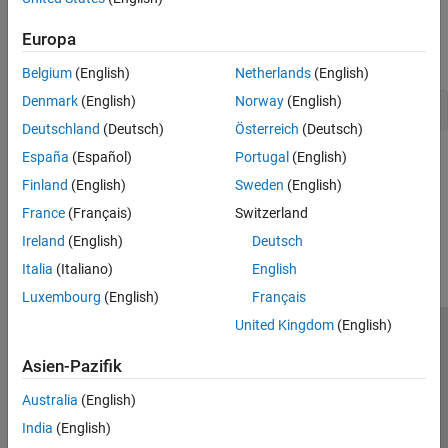
boost library headers, check if you're using one of the supported
compilers. See
Europa
Compilation toolchain (Static analysis) or -
. Then, try defining these macros:
compiler
Belgium
(English)
Netherlands
(English)
Denmark
(English)
Norway
(English)
-D __EDG__ -D __EDG_VERSION__=606
Deutschland
(Deutsch)
Österreich
(Deutsch)
España
(Español)
Portugal
(English)
See
Preprocessor definitions (-D)
Finland
(English)
Sweden
(English)
How useful was this information?
France
(Français)
Switzerland
Ireland
(English)
Deutsch
Italia
(Italiano)
English
Luxembourg
(English)
Français
United Kingdom
(English)
Trust Center
Handelsmarken
Datenschutz-Richtlinien
Asien-Pazifik
Datendiebstahl verhindern
Status von Anwendungen
Kontakt
© 1994-2026 The MathWorks, Inc.
Australia
(English)
India
(English)