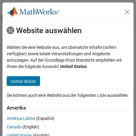
Weiter zum Inhalt
MATLAB Hilfe-Center
Umschaltung für Off-Canvas-Navigation
Website auswählen
Hauptinhalt
Startseite der Dokumentation
Verification, Validation, and Test
Wählen Sie eine Website aus, um übersetzte Inhalte (sofern
Code Verification
verfügbar) sowie lokale Veranstaltungen und Angebote
anzuzeigen. Auf der Grundlage Ihres Standorts empfehlen wir
How useful was this information?
Ihnen die folgende Auswahl:
United States
.
United States
Sie können auch eine Website aus der folgenden Liste auswählen:
Amerika
América Latina
(Español)
Canada
(English)
United States
(English)