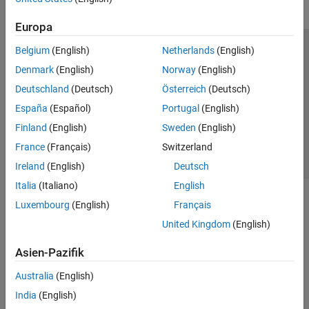
Europa
Belgium
(English)
Netherlands
(English)
Trust Center
Handelsmarken
Datenschutz-Richtlinien
Denmark
(English)
Norway
(English)
Datendiebstahl verhindern
Status von Anwendungen
Kontakt
Deutschland
(Deutsch)
Österreich
(Deutsch)
© 1994-2026 The MathWorks, Inc.
España
(Español)
Portugal
(English)
Finland
(English)
Sweden
(English)
Website auswählen
Deutschland
France
(Français)
Switzerland
Ireland
(English)
Deutsch
Italia
(Italiano)
English
Luxembourg
(English)
Français
United Kingdom
(English)
Asien-Pazifik
Australia
(English)
India
(English)