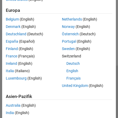
This is a read-only option.
Europa
Version History
Belgium
(English)
Netherlands
(English)
Denmark
(English)
Norway
(English)
Introduced in R2024a
Deutschland
(Deutsch)
Österreich
(Deutsch)
How useful was this information?
España
(Español)
Portugal
(English)
Finland
(English)
Sweden
(English)
France
(Français)
Switzerland
Ireland
(English)
Deutsch
Italia
(Italiano)
English
Trust Center
Handelsmarken
Datenschutz-Richtlinien
Luxembourg
(English)
Français
Datendiebstahl verhindern
Status von Anwendungen
Kontakt
United Kingdom
(English)
© 1994-2026 The MathWorks, Inc.
Asien-Pazifik
Website auswählen
Deutschland
Australia
(English)
India
(English)