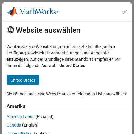
Weiter zum Inhalt
MATLAB Hilfe-Center
Umschaltung für Off-Canvas-Navigation
Website auswählen
Hauptinhalt
Startseite der Dokumentation
Last modified
Verification, Validation, and Test
Wählen Sie eine Website aus, um übersetzte Inhalte (sofern
Code Verification
See date and time when
Polyspace
Platform project was last
verfügbar) sowie lokale Veranstaltungen und Angebote
modified
anzuzeigen. Auf der Grundlage Ihres Standorts empfehlen wir
Polyspace Code Prover
Since R2024a
Ihnen die folgende Auswahl:
United States
.
Configuration
Description
Configure Reporting
United States
This option shows the date and time when the current
Polyspace
Platform
project was last modified.
Last modified
Sie können auch eine Website aus der folgenden Liste auswählen:
ON THIS PAGE
Set Option
Description
Amerika
In your
Polyspace Platform
project configuration, this option is on
Settings
América Latina
(Español)
the
Project
tab.
Version History
Canada
(English)
Settings
United States
(English)