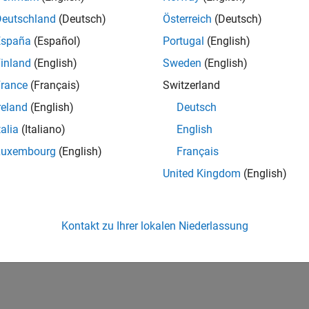
Deutschland
(Deutsch)
Österreich
(Deutsch)
España
(Español)
Portugal
(English)
inland
(English)
Sweden
(English)
rance
(Français)
Switzerland
reland
(English)
Deutsch
talia
(Italiano)
English
Luxembourg
(English)
Français
United Kingdom
(English)
Kontakt zu Ihrer lokalen Niederlassung