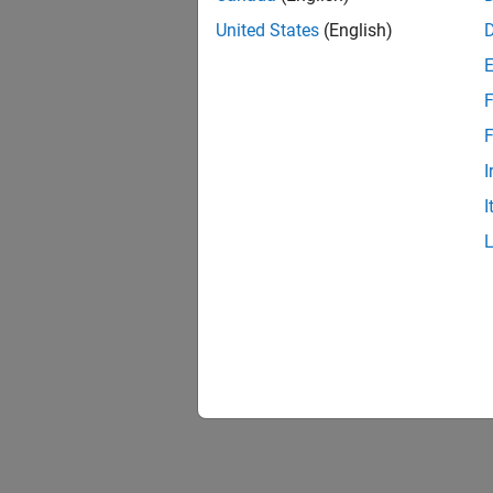
United States
(English)
F
F
I
I