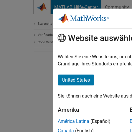
Weiter zum Inhalt
MATLAB Hilfe-Center
Community
Document
Startseite der Dokumentation
Verification, Validation, and Test
Website auswähl
Code Verification
Wählen Sie eine Website aus, um üb
Grundlage Ihres Standorts empfehle
United States
Sie können auch eine Website aus d
Amerika
América Latina
(Español)
Canada
(English)