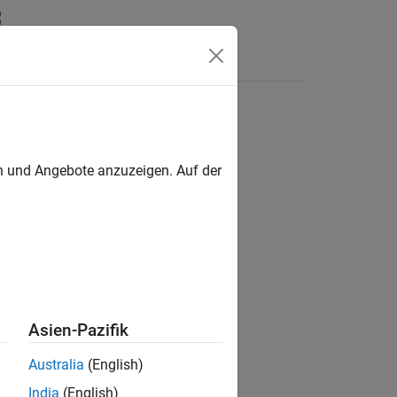
Functions
Videos
Answers
en und Angebote anzuzeigen. Auf der
ion?
Asien-Pazifik
Australia
(English)
India
(English)