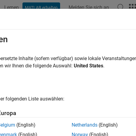
Lernen
Melden Sie sich an
MATLAB erhalten
ation
Examples
Polyspace Options
Polyspace Results
en
ersetzte Inhalte (sofern verfügbar) sowie lokale Veranstaltung
How useful was this informat
n wir Ihnen die folgende Auswahl:
United States
.
er folgenden Liste auswählen:
Europa
Belgium
(English)
Netherlands
(English)
Denmark
(English)
Norway
(English)