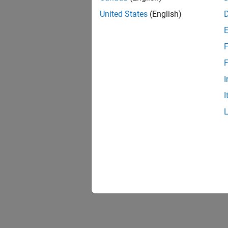
United States
(English)
F
F
I
I