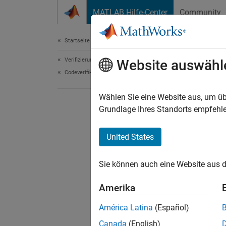
Weiter zum Inhalt
MATLAB Hilfe-Center
Community
Dokument
Startseite der Dokumentation
Verifizierung, Validierung und Tests
Website auswähl
Codeverifikation
Wählen Sie eine Website aus, um üb
Grundlage Ihres Standorts empfehle
United States
Sie können auch eine Website aus d
Amerika
América Latina
(Español)
Canada
(English)