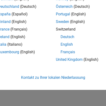
Deutschland
(Deutsch)
Österreich
(Deutsch)
España
(Español)
Portugal
(English)
inland
(English)
Sweden
(English)
rance
(Français)
Switzerland
reland
(English)
Deutsch
talia
(Italiano)
English
Luxembourg
(English)
Français
United Kingdom
(English)
Kontakt zu Ihrer lokalen Niederlassung