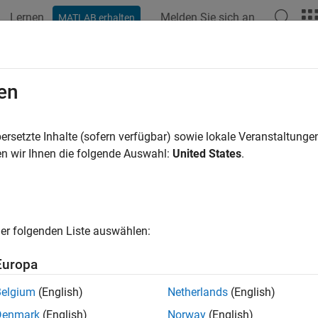
Lernen
Melden Sie sich an
MATLAB erhalten
ation
Beispiele
Polyspace-Optionen
Polyspace-Ergebnisse
en
ersetzte Inhalte (sofern verfügbar) sowie lokale Veranstaltung
How useful was this informat
n wir Ihnen die folgende Auswahl:
United States
.
er folgenden Liste auswählen:
Europa
Belgium
(English)
Netherlands
(English)
Denmark
(English)
Norway
(English)