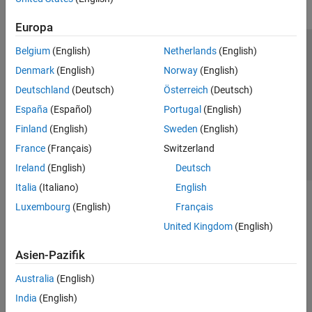
Europa
Belgium
(English)
Netherlands
(English)
Trust Center
Handelsmarken
Datenschutz-Richtlinien
Denmark
(English)
Norway
(English)
Datendiebstahl verhindern
Status von Anwendungen
Kontakt
Deutschland
(Deutsch)
Österreich
(Deutsch)
© 1994-2026 The MathWorks, Inc.
España
(Español)
Portugal
(English)
Finland
(English)
Sweden
(English)
Website auswählen
Deutschland
France
(Français)
Switzerland
Ireland
(English)
Deutsch
Italia
(Italiano)
English
Luxembourg
(English)
Français
United Kingdom
(English)
Asien-Pazifik
Australia
(English)
India
(English)