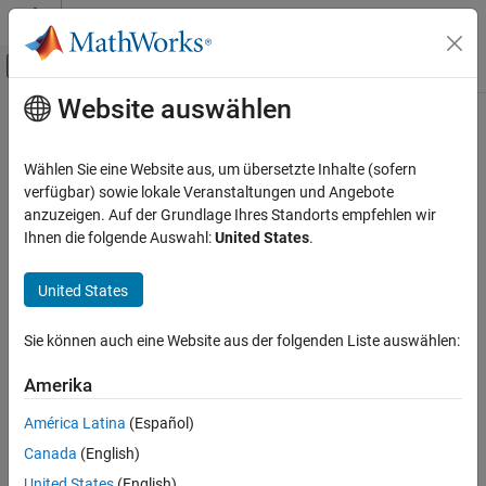
Weiter zum Inhalt
MATLAB Hilfe-Center
Umschaltung für Off-Canvas-Navigation
Website auswählen
Hauptinhalt
Startseite der Dokumentation
Verifizierung, Validierung und Tests
Wählen Sie eine Website aus, um übersetzte Inhalte (sofern
Codeverifikation
verfügbar) sowie lokale Veranstaltungen und Angebote
anzuzeigen. Auf der Grundlage Ihres Standorts empfehlen wir
How useful was this information?
Ihnen die folgende Auswahl:
United States
.
United States
Sie können auch eine Website aus der folgenden Liste auswählen:
Amerika
América Latina
(Español)
Canada
(English)
United States
(English)