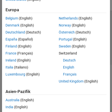
Europa
Belgium
(English)
Netherlands
(English)
Trust Center
Handelsmarken
Datenschutz-Richtlinien
Denmark
(English)
Norway
(English)
Datendiebstahl verhindern
Status von Anwendungen
Kontakt
Deutschland
(Deutsch)
Österreich
(Deutsch)
© 1994-2026 The MathWorks, Inc.
España
(Español)
Portugal
(English)
Finland
(English)
Sweden
(English)
Website auswählen
Deutschland
France
(Français)
Switzerland
Ireland
(English)
Deutsch
Italia
(Italiano)
English
Luxembourg
(English)
Français
United Kingdom
(English)
Asien-Pazifik
Australia
(English)
India
(English)