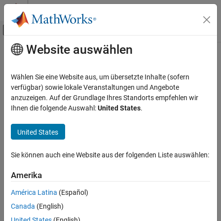
Weiter zum Inhalt
MATLAB Hilfe-Center
Umschaltung für Off-Canvas-Navigation
Website auswählen
Hauptinhalt
Startseite der Dokumentation
Verifizierung, Validierung und Tests
Wählen Sie eine Website aus, um übersetzte Inhalte (sofern
Codeverifikation
verfügbar) sowie lokale Veranstaltungen und Angebote
anzuzeigen. Auf der Grundlage Ihres Standorts empfehlen wir
How useful was this information?
Ihnen die folgende Auswahl:
United States
.
United States
Sie können auch eine Website aus der folgenden Liste auswählen:
Amerika
América Latina
(Español)
Canada
(English)
United States
(English)