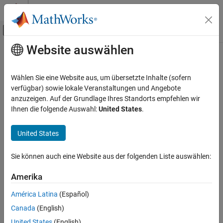
Weiter zum Inhalt
MATLAB Hilfe-Center
Umschaltung für Off-Canvas-Navigation
Website auswählen
Hauptinhalt
Startseite der Dokumentation
Verifizierung, Validierung und Tests
Wählen Sie eine Website aus, um übersetzte Inhalte (sofern
Codeverifikation
verfügbar) sowie lokale Veranstaltungen und Angebote
anzuzeigen. Auf der Grundlage Ihres Standorts empfehlen wir
How useful was this information?
Ihnen die folgende Auswahl:
United States
.
United States
Sie können auch eine Website aus der folgenden Liste auswählen:
Amerika
América Latina
(Español)
Canada
(English)
United States
(English)