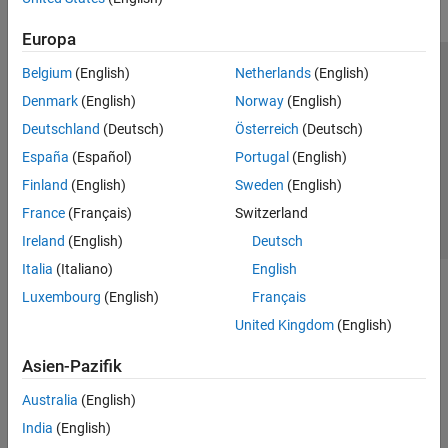
Europa
Belgium
(English)
Netherlands
(English)
Trust Center
Handelsmarken
Datenschutz-Richtlinien
Denmark
(English)
Norway
(English)
Datendiebstahl verhindern
Status von Anwendungen
Kontakt
Deutschland
(Deutsch)
Österreich
(Deutsch)
© 1994-2026 The MathWorks, Inc.
España
(Español)
Portugal
(English)
Finland
(English)
Sweden
(English)
Website auswählen
Deutschland
France
(Français)
Switzerland
Ireland
(English)
Deutsch
Italia
(Italiano)
English
Luxembourg
(English)
Français
United Kingdom
(English)
Asien-Pazifik
Australia
(English)
India
(English)