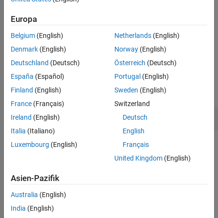
this rule is violated. It is assumed that rule 21.2 is not violated.
Version History
Europa
See Also
Troubleshooting
Belgium
(English)
Netherlands
(English)
If you expect a rule violation but do not see it, refer to
Diagnose
Denmark
(English)
Norway
(English)
Why Coding Standard Violations Do Not Appear as Expected
.
Deutschland
(Deutsch)
Österreich
(Deutsch)
Examples
España
(Español)
Portugal
(English)
Finland
(English)
Sweden
(English)
expand all
France
(Français)
Switzerland
Use of Function in
tgmath.h
Ireland
(English)
Deutsch
Italia
(Italiano)
English
Luxembourg
(English)
Français
Check Information
United Kingdom
(English)
Group:
Standard Libraries
Category:
Advisory
Asien-Pazifik
AGC Category:
Advisory
Australia
(English)
PQL Name:
std.misra_c_2023.R21_11
Version History
India
(English)