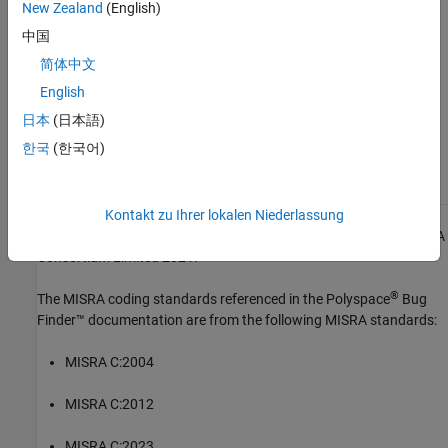
New Zealand
(English)
Introduced in R2024a
中国
See Also
简体中文
English
Check MISRA C:2023 (-misra-c-2023)
日本
(日本語)
Topics
한국
(한국어)
Check for and Review Coding Standard Violations
Kontakt zu Ihrer lokalen Niederlassung
1
All MISRA coding rules and directives are © Copyright The MISRA
Consortium Limited 2021.
®
The MISRA coding standards referenced in the
Polyspace
Bug
Finder™
documentation are from the following MISRA standards:
MISRA C:2004
MISRA C:2012
MISRA C:2023