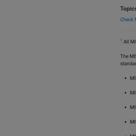
Topic
Check 
1
All MI
The MI
standa
MI
MI
MI
MI