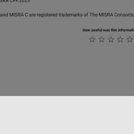
SRA C++:2023
and MISRA C are registered trademarks of The MISRA Consorti
How useful was this informat
Datendiebstahl verhindern
Status von Anwendungen
Kontakt