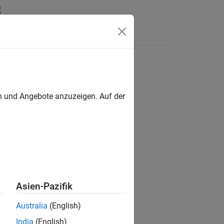
Funktionen
Videos
Answers
en und Angebote anzuzeigen. Auf der
x of
and
preprocessor operators is
#
##
Asien-Pazifik
esult of macro expansion.
Australia
(English)
India
(English)