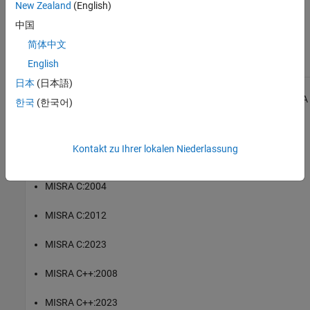
Check MISRA C:2023 (-misra-c-2023)
New Zealand
(English)
中国
Topics
简体中文
Check for and Review Coding Standard Violations
English
日本
(日本語)
1
All MISRA coding rules and directives are © Copyright The MISRA
한국
(한국어)
Consortium Limited 2021.
®
The MISRA coding standards referenced in the
Polyspace
Bug
Kontakt zu Ihrer lokalen Niederlassung
Finder™
documentation are from the following MISRA standards:
MISRA C:2004
MISRA C:2012
MISRA C:2023
MISRA C++:2008
MISRA C++:2023