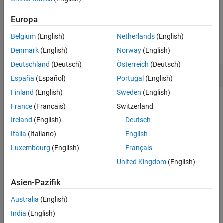
Why Coding Standard Violations Do Not Appear as Expected
.
Version History
Europa
See Also
Examples
Belgium
(English)
Netherlands
(English)
expand all
Denmark
(English)
Norway
(English)
Deutschland
(Deutsch)
Österreich
(Deutsch)
Unused Label Declarations
España
(Español)
Portugal
(English)
Finland
(English)
Sweden
(English)
Check Information
France
(Français)
Switzerland
Ireland
(English)
Deutsch
Group:
Unused code
Category:
Advisory
Italia
(Italiano)
English
AGC Category:
Readability
Luxembourg
(English)
Français
PQL Name:
std.misra_c_2023.R2_6
United Kingdom
(English)
Version History
Asien-Pazifik
Introduced in R2024a
Australia
(English)
See Also
India
(English)