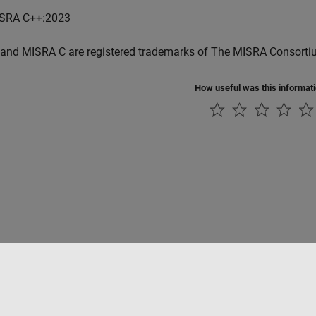
SRA C++:2023
and MISRA C are registered trademarks of The MISRA Consorti
How useful was this informat
Datendiebstahl verhindern
Status von Anwendungen
Kontakt