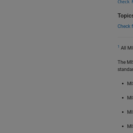
Check 
Topic
Check 
1
All MI
The MI
standa
MI
MI
MI
MI