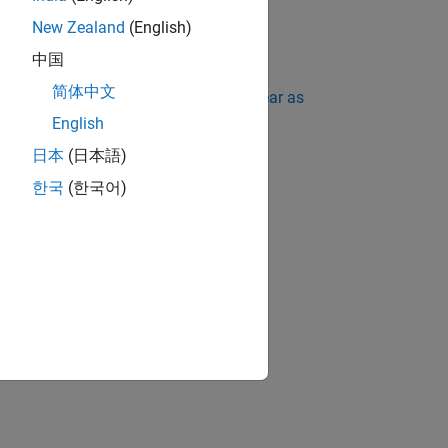
h statement.
New Zealand
(English)
中国
简体中文
ing Standard Violations Do Not Appear as
English
日本
(日本語)
한국
(한국어)