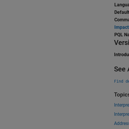
Langu
Default
Comman
Impact
PQL N
Vers
Introd
See 
Find d
Topic
Interpr
Interpr
Address