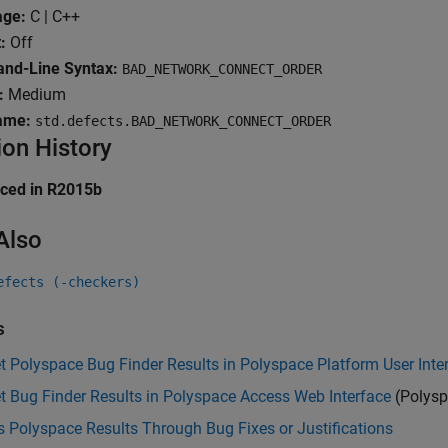
age:
C | C++
:
Off
d-Line Syntax:
BAD_NETWORK_CONNECT_ORDER
:
Medium
ame:
std.defects.BAD_NETWORK_CONNECT_ORDER
ion History
uced in R2015b
Also
efects (-checkers)
s
et Polyspace Bug Finder Results in Polyspace Platform User Inte
et Bug Finder Results in Polyspace Access Web Interface
(Polysp
 Polyspace Results Through Bug Fixes or Justifications