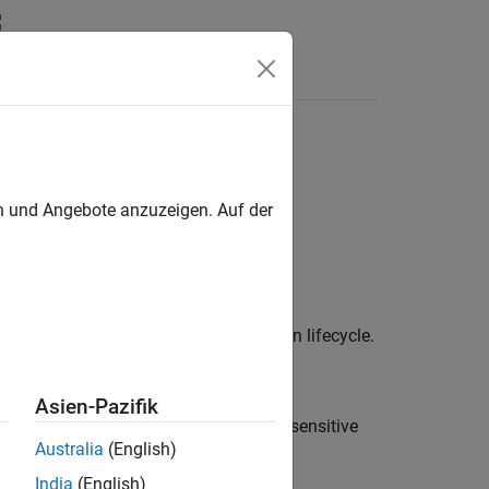
Funktionen
Videos
Answers
operations
s or missing steps
en und Angebote anzuzeigen. Auf der
n at the wrong point of the connection lifecycle.
Asien-Pazifik
 unexpected behavior or disclosure of sensitive
Australia
(English)
India
(English)