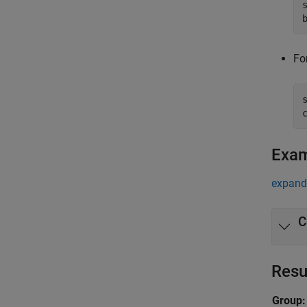
Fo
Exa
expand 
C
Resu
Group: