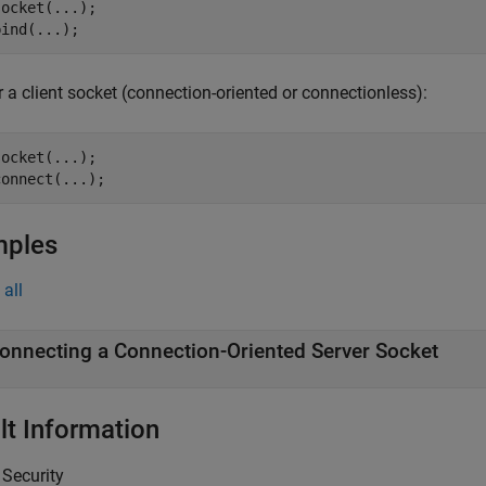
socket(...);

r a client socket (connection-oriented or connectionless):
socket(...);

connect(...);
mples
all
onnecting a Connection-Oriented Server Socket
lt Information
Security