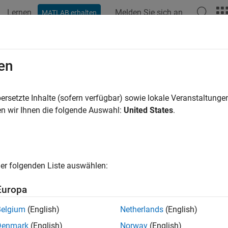
Lernen
Melden Sie sich an
MATLAB erhalten
ation
Beispiele
Polyspace-Optionen
Polyspace-Ergebnisse
rrect order of network connection 
en
is not correctly established due to bad order of connection step
ersetzte Inhalte (sofern verfügbar) sowie lokale Veranstaltung
n wir Ihnen die folgende Auswahl:
United States
.
all in page
ription
fect occurs when you perform operations on a network connectio
er folgenden Liste auswählen:
Europa
 or receiving data to an incorrectly connected socket can cause
Belgium
(English)
Netherlands
(English)
tion.
Denmark
(English)
Norway
(English)