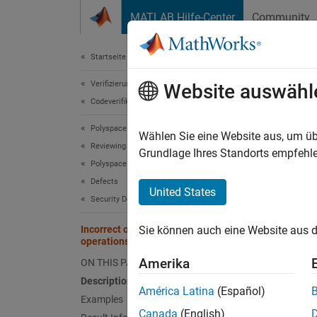
Weiter zum Inhalt
MATLAB Hilfe-Center
Community
Dokument
Startseite der Dokumentation
Verifizierung, Validierung und Tests
Inco
Website auswähl
Codeverifikation
Polyspace Bug Finder
Socket 
Wählen Sie eine Website aus, um üb
Reviewing and Reporting Results
Grundlage Ihres Standorts empfehle
Polyspace Bug Finder Results
expand 
Defects
Desc
United States
Security Defects
This de
Incorrect order of network connection
Sie können auch eine Website aus d
operations
Risk
Amerika
ON THIS PAGE
Sending
Description
América Latina
(Español)
informa
Examples
Canada
(English)