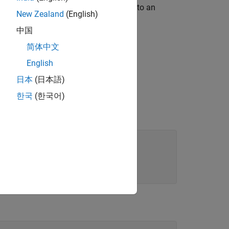
y mistake, you can send sensitive data to an
New Zealand
(English)
ocket.
中国
简体中文
all and the length of the data.
English
日本
(日本語)
 in this order:
한국
(한국어)
):
ACKET