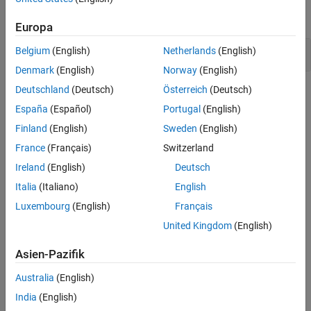
expand all
Version History
Europa
See Also
Use of I/O control functions
Belgium
(English)
Netherlands
(English)
Denmark
(English)
Norway
(English)
Deutschland
(Deutsch)
Österreich
(Deutsch)
Check Information
España
(Español)
Portugal
(English)
Category:
Others
Finland
(English)
Sweden
(English)
PQL Name:
std.cwe_native.R780
France
(Français)
Switzerland
Version History
Ireland
(English)
Deutsch
Introduced in R2026a
Italia
(Italiano)
English
See Also
Luxembourg
(English)
Français
United Kingdom
(English)
Check CWE (-cwe)
Asien-Pazifik
Topics
Australia
(English)
Check for and Review Coding Standard Violations
India
(English)