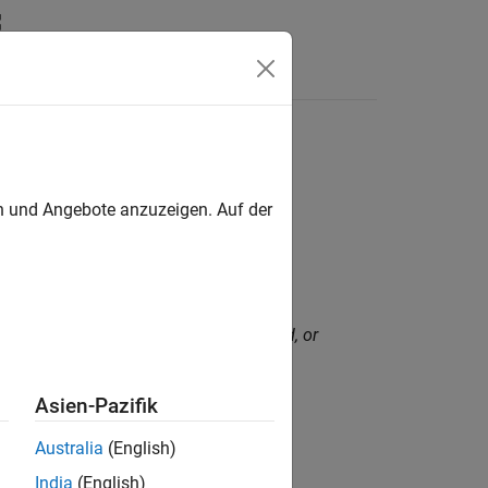
Funktionen
Videos
Answers
en und Angebote anzuzeigen. Auf der
hat resource has been expired, released, or
Asien-Pazifik
Australia
(English)
India
(English)