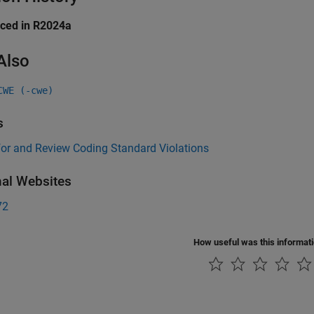
uced in R2024a
Also
CWE (-cwe)
s
for and Review Coding Standard Violations
nal Websites
72
How useful was this informat