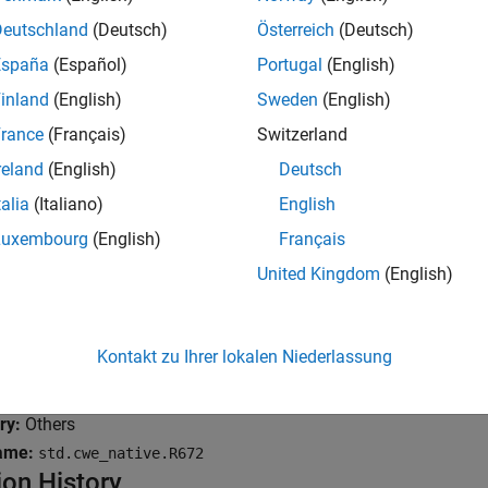
osing previously closed resource
Deutschland
(Deutsch)
Österreich
(Deutsch)
España
(Español)
Portugal
(English)
e of previously closed resource
inland
(English)
Sweden
(English)
mples
rance
(Français)
Switzerland
all
reland
(English)
Deutsch
talia
(Italiano)
English
losing previously closed resource
Luxembourg
(English)
Français
United Kingdom
(English)
se of previously closed resource
Kontakt zu Ihrer lokalen Niederlassung
k Information
ry:
Others
ame:
std.cwe_native.R672
ion History