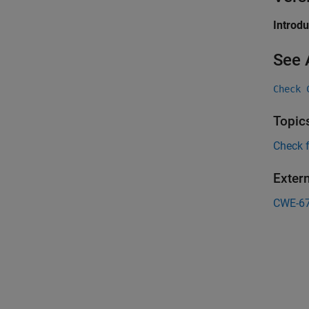
Introd
See 
Check 
Topic
Check 
Exter
CWE-6