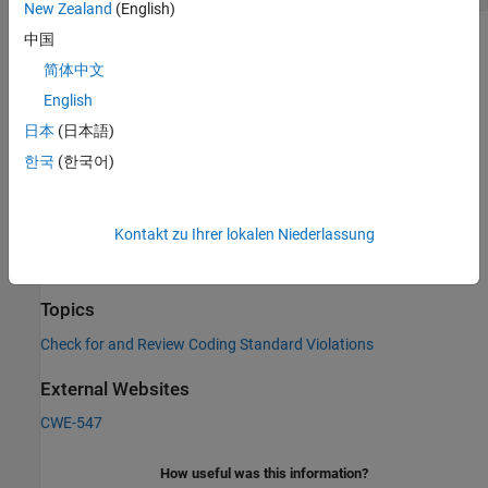
New Zealand
(English)
中国
Check Information
简体中文
Category:
Bad Coding Practices
English
PQL Name:
std.cwe_native.R547
日本
(日本語)
Version History
한국
(한국어)
Introduced in R2023a
See Also
Kontakt zu Ihrer lokalen Niederlassung
Check CWE (-cwe)
Topics
Check for and Review Coding Standard Violations
External Websites
CWE-547
How useful was this information?