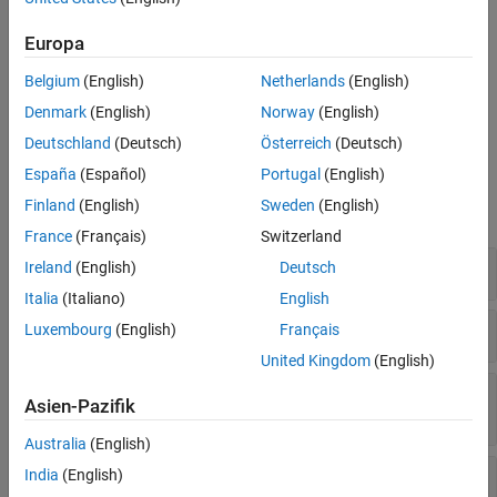
Version History
Hard-coded loop boundary
Europa
See Also
Hard-coded object size used to manipulate memory
Belgium
(English)
Netherlands
(English)
Denmark
(English)
Norway
(English)
Hard-coded sensitive data
Deutschland
(Deutsch)
Österreich
(Deutsch)
Examples
España
(Español)
Portugal
(English)
Finland
(English)
Sweden
(English)
expand all
France
(Français)
Switzerland
Hard-coded buffer size
Ireland
(English)
Deutsch
Italia
(Italiano)
English
Hard-coded loop boundary
Luxembourg
(English)
Français
United Kingdom
(English)
Hard-coded object size used to manipulate
Asien-Pazifik
memory
Australia
(English)
Hard-coded sensitive data
India
(English)