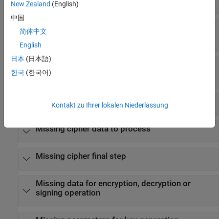
operation
New Zealand
(English)
中国
Context initialized incorrectly for digest
简体中文
operation
English
日本
(日本語)
Incompatible padding for RSA algorithm
한국
(한국어)
operation
Inconsistent cipher operations
Kontakt zu Ihrer lokalen Niederlassung
Missing cipher data to process
Missing cipher final step
Missing data for encryption, decryption or
signing operation