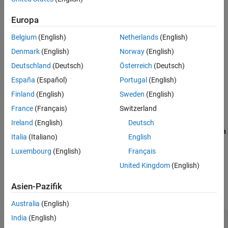
Context initialized incorrectly for cryptographic operation
Version History
Europa
See Also
Context initialized incorrectly for digest operation
Belgium
(English)
Netherlands
(English)
Incompatible padding for RSA algorithm operation
Denmark
(English)
Norway
(English)
Deutschland
(Deutsch)
Österreich
(Deutsch)
Inconsistent cipher operations
España
(Español)
Portugal
(English)
Missing cipher data to process
Finland
(English)
Sweden
(English)
France
(Français)
Switzerland
Missing cipher final step
Ireland
(English)
Deutsch
Missing data for encryption, decryption or signing operation
Italia
(Italiano)
English
Luxembourg
(English)
Français
Missing parameters for key generation
United Kingdom
(English)
Examples
Asien-Pazifik
expand all
Australia
(English)
Context initialized incorrectly for cryptographic
India
(English)