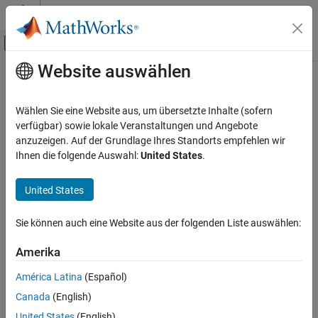
Weiter zum Inhalt
MATLAB Hilfe-Center
Umschaltung für Off-Canvas-Navigation
Website auswählen
Hauptinhalt
Startseite der Dokumentation
CWE Rule 322
Verifizierung, Validierung und Tests
Wählen Sie eine Website aus, um übersetzte Inhalte (sofern
Codeverifikation
Key Exchange without Entity Authentication
verfügbar) sowie lokale Veranstaltungen und Angebote
Since R2024a
anzuzeigen. Auf der Grundlage Ihres Standorts empfehlen wir
Polyspace Bug Finder
expand all in page
Ihnen die folgende Auswahl:
United States
.
Reviewing and Reporting Results
Description
Polyspace Bug Finder Results
United States
The product performs a key exchange with an actor without
Coding Standards
verifying the identity of that actor.
Common Weakness Enumeration (CWE)
Sie können auch eine Website aus der folgenden Liste auswählen:
Polyspace
Implementation
CWE Rule 322
Amerika
The rule checker checks for
TLS/SSL connection method not set
.
ON THIS PAGE
América Latina
(Español)
Description
Examples
Canada
(English)
Examples
United States
(English)
Check Information