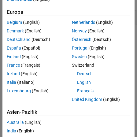
expand all
Version History
Europa
See Also
TLS/SSL connection method not set
Belgium
(English)
Netherlands
(English)
Denmark
(English)
Norway
(English)
Check Information
Deutschland
(Deutsch)
Österreich
(Deutsch)
Category:
Data Integrity Issues
España
(Español)
Portugal
(English)
PQL Name:
std.cwe_native.R322
Finland
(English)
Sweden
(English)
Version History
France
(Français)
Switzerland
Introduced in R2024a
Ireland
(English)
Deutsch
Italia
(Italiano)
English
See Also
Luxembourg
(English)
Français
Check CWE (-cwe)
United Kingdom
(English)
Topics
Asien-Pazifik
Check for and Review Coding Standard Violations
Australia
(English)
External Websites
India
(English)