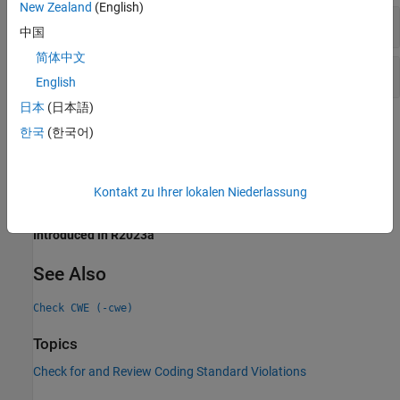
New Zealand
(English)
Tainted division operand
中国
简体中文
Tainted modulo operand
English
日本
(日本語)
Check Information
한국
(한국어)
Category:
Others
PQL Name:
std.cwe_native.R129
Kontakt zu Ihrer lokalen Niederlassung
Version History
Introduced in R2023a
See Also
Check CWE (-cwe)
Topics
Check for and Review Coding Standard Violations