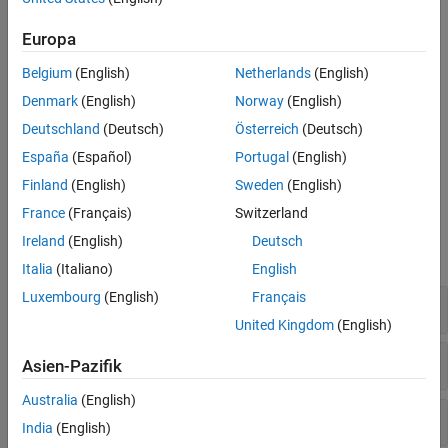
Array access with tainted index
Version History
Europa
See Also
Invalid use of standard library string routine
Belgium
(English)
Netherlands
(English)
Pointer dereference with tainted offset
Denmark
(English)
Norway
(English)
Deutschland
(Deutsch)
Österreich
(Deutsch)
Tainted division operand
España
(Español)
Portugal
(English)
Tainted modulo operand
Finland
(English)
Sweden
(English)
France
(Français)
Switzerland
Examples
Ireland
(English)
Deutsch
expand all
Italia
(Italiano)
English
Luxembourg
(English)
Français
Array access with tainted index
United Kingdom
(English)
Invalid use of standard library string routine
Asien-Pazifik
Australia
(English)
Pointer dereference with tainted offset
India
(English)