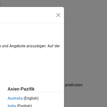
Funktionen
Videos
Answers
en und Angebote anzuzeigen. Auf der
 code
in your code and contains predicates
_definition
Asien-Pazifik
Australia
(English)
India
(English)