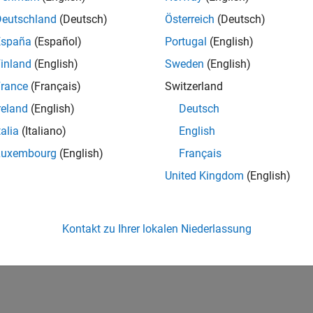
all
Deutschland
(Deutsch)
Österreich
(Deutsch)
España
(Español)
Portugal
(English)
pe
inland
(English)
Sweden
(English)
taxes
rance
(Français)
Switzerland
reland
(English)
Deutsch
ion History
talia
(Italiano)
English
Luxembourg
(English)
Français
uced in R2026a
United Kingdom
(English)
How useful was this informat
Kontakt zu Ihrer lokalen Niederlassung