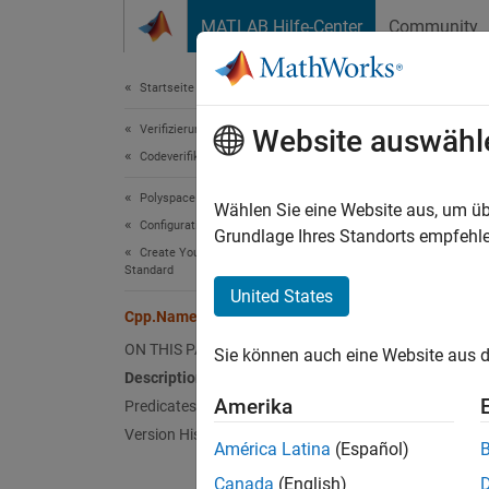
Weiter zum Inhalt
MATLAB Hilfe-Center
Community
Dokument
Startseite der Dokumentation
Verifizierung, Validierung und Tests
Cpp
Website auswähl
Codeverifikation
Polyspace Bug Finder
Names
Wählen Sie eine Website aus, um üb
Configuration
Superc
Grundlage Ihres Standorts empfehle
Create Your Own Coding Rules and Coding
Standard
Repres
United States
Since 
Cpp.NamespaceDefinition Class
Desc
ON THIS PAGE
Sie können auch eine Website aus d
Description
Namesp
Amerika
Predicates
to quer
Version History
América Latina
(Español)
Pred
Canada
(English)