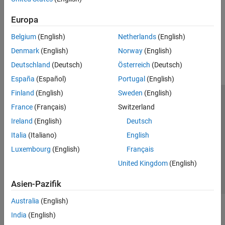
Customize Existing Bug Finder Report Template
Europa
How useful was this information?
Belgium
(English)
Netherlands
(English)
Denmark
(English)
Norway
(English)
Deutschland
(Deutsch)
Österreich
(Deutsch)
España
(Español)
Portugal
(English)
Finland
(English)
Sweden
(English)
Trust Center
Handelsmarken
Datenschutz-Richtlinien
France
(Français)
Switzerland
Datendiebstahl verhindern
Status von Anwendungen
Kontakt
Ireland
(English)
Deutsch
© 1994-2026 The MathWorks, Inc.
Italia
(Italiano)
English
Luxembourg
(English)
Français
Website auswählen
Deutschland
United Kingdom
(English)
Asien-Pazifik
Australia
(English)
India
(English)