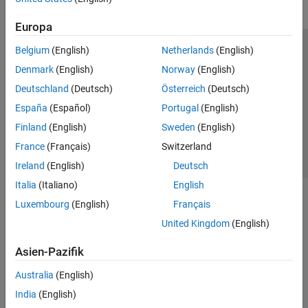
Europa
Belgium
(English)
Netherlands
(English)
Trust Center
Handelsmarken
Datenschutz-Richtlinien
Denmark
(English)
Norway
(English)
Datendiebstahl verhindern
Status von Anwendungen
Kontakt
Deutschland
(Deutsch)
Österreich
(Deutsch)
© 1994-2026 The MathWorks, Inc.
España
(Español)
Portugal
(English)
Finland
(English)
Sweden
(English)
Website auswählen
Deutschland
France
(Français)
Switzerland
Ireland
(English)
Deutsch
Italia
(Italiano)
English
Luxembourg
(English)
Français
United Kingdom
(English)
Asien-Pazifik
Australia
(English)
India
(English)