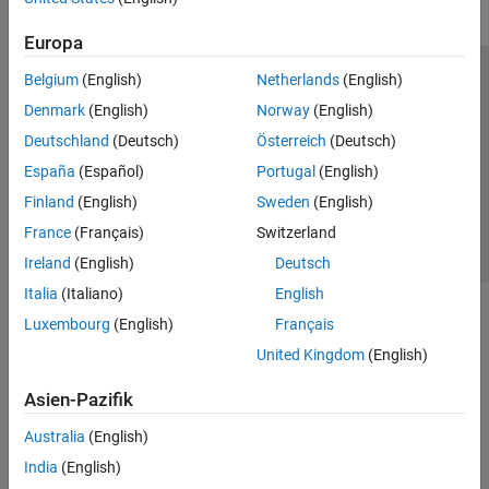
Europa
Belgium
(English)
Netherlands
(English)
Trust Center
Handelsmarken
Datenschutz-Richtlinien
Denmark
(English)
Norway
(English)
Datendiebstahl verhindern
Status von Anwendungen
Kontakt
Deutschland
(Deutsch)
Österreich
(Deutsch)
© 1994-2026 The MathWorks, Inc.
España
(Español)
Portugal
(English)
Finland
(English)
Sweden
(English)
Website auswählen
Deutschland
France
(Français)
Switzerland
Ireland
(English)
Deutsch
Italia
(Italiano)
English
Luxembourg
(English)
Français
United Kingdom
(English)
Asien-Pazifik
Australia
(English)
India
(English)