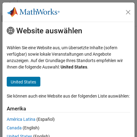
Weiter zum Inhalt
MATLAB Hilfe-Center
Umschaltung für Off-Canvas-Navigation
Website auswählen
Hauptinhalt
Startseite der Dokumentation
Verifizierung, Validierung und Tests
Wählen Sie eine Website aus, um übersetzte Inhalte (sofern
Codeverifikation
verfügbar) sowie lokale Veranstaltungen und Angebote
How useful was this information?
anzuzeigen. Auf der Grundlage Ihres Standorts empfehlen wir
Ihnen die folgende Auswahl:
United States
.
United States
Sie können auch eine Website aus der folgenden Liste auswählen:
Amerika
América Latina
(Español)
Canada
(English)
United States
(English)