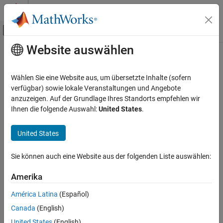
Weiter zum Inhalt
MATLAB Hilfe-Center
Umschaltung für Off-Canvas-Navigation
Website auswählen
Hauptinhalt
Startseite der Dokumentation
Wireless Communications
Wählen Sie eine Website aus, um übersetzte Inhalte (sofern
verfügbar) sowie lokale Veranstaltungen und Angebote
How useful was this information?
anzuzeigen. Auf der Grundlage Ihres Standorts empfehlen wir
Ihnen die folgende Auswahl:
United States
.
United States
Sie können auch eine Website aus der folgenden Liste auswählen:
Amerika
América Latina
(Español)
Canada
(English)
United States
(English)