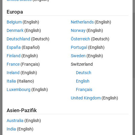
Europa
Belgium
(English)
Netherlands
(English)
Trust Center
Handelsmarken
Datenschutz-Richtlinien
Denmark
(English)
Norway
(English)
Datendiebstahl verhindern
Status von Anwendungen
Kontakt
Deutschland
(Deutsch)
Österreich
(Deutsch)
© 1994-2026 The MathWorks, Inc.
España
(Español)
Portugal
(English)
Finland
(English)
Sweden
(English)
Website auswählen
Deutschland
France
(Français)
Switzerland
Ireland
(English)
Deutsch
Italia
(Italiano)
English
Luxembourg
(English)
Français
United Kingdom
(English)
Asien-Pazifik
Australia
(English)
India
(English)