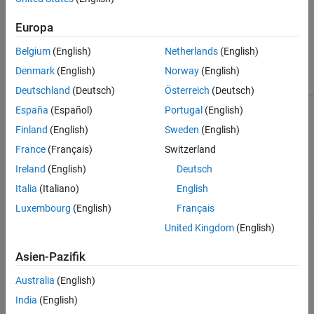
, a BioIndexedFile object.
BioIFobj
Europa
Input Arguments
Belgium
(English)
Netherlands
(English)
Object of the
class.
BioIFobj
BioIndexedFile
Denmark
(English)
Norway
(English)
Deutschland
(Deutsch)
Österreich
(Deutsch)
España
(Español)
Portugal
(English)
Output Arguments
Finland
(English)
Sweden
(English)
Cell array of unique character vectors
France
(Français)
Switzerland
Dict
specifying the reference sequence
Ireland
(English)
Deutsch
names in the SAM-formatted source
file associated with
, a
BioIFobj
Italia
(Italiano)
English
BioIndexedFile object.
Luxembourg
(English)
Français
United Kingdom
(English)
See Also
Asien-Pazifik
|
|
BioIndexedFile
BioMap
getSubset
Australia
(English)
Topics
India
(English)