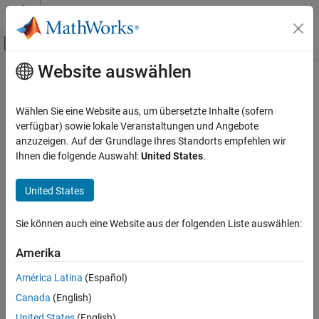
Weiter zum Inhalt
MATLAB Hilfe-Center
Umschaltung für Off-Canvas-Navigation
Website auswählen
Hauptinhalt
Startseite der Dokumentation
getDictionary
Computational Biology
Wählen Sie eine Website aus, um übersetzte Inhalte (sofern
Class:
BioIndexedFile
verfügbar) sowie lokale Veranstaltungen und Angebote
Bioinformatics Toolbox
anzuzeigen. Auf der Grundlage Ihres Standorts empfehlen wir
High-Throughput Sequencing
Retrieve reference sequence names from SAM-formatted source
Ihnen die folgende Auswahl:
United States
.
Data Import
file associated with BioIndexedFile object
United States
getDictionary
Syntax
ON THIS PAGE
Sie können auch eine Website aus der folgenden Liste auswählen:
= getDictionary(
)
Dict
BioIFobj
Syntax
Description
Amerika
Description
Input Arguments
América Latina
(Español)
Output Arguments
returns
, a cell array of
= getDictionary(
)
Dict
Dict
BioIFobj
Canada
(English)
unique character vectors specifying the names of the reference
See Also
sequences in the SAM-formatted source file associated with
United States
(English)