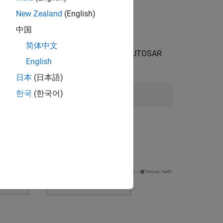
der software.
New Zealand
(English)
中国
简体中文
l supporting models that implement AUTOSAR
English
®
our MATLAB
Command Window:
日本
(日本語)
한국
(한국어)