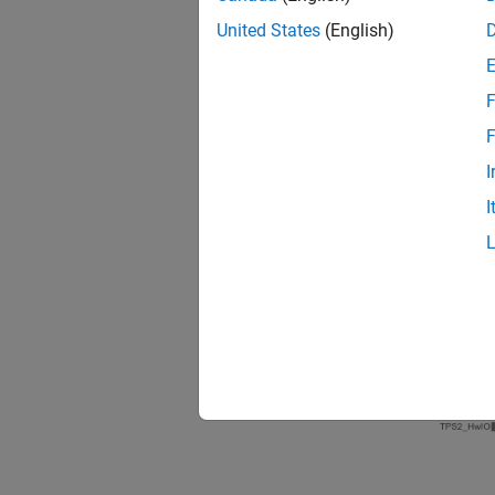
Optiona
United States
(English)
Examp
F
The tu
F
compon
I
I
open