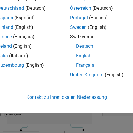
l part of the tutorial requires
Simulink Coder™
and Embedded Co
Deutschland
(Deutsch)
Österreich
(Deutsch)
España
(Español)
Portugal
(English)
le Model
inland
(English)
Sweden
(English)
torial uses example model
and severa
autosar_tpc_composition
rance
(Français)
Switzerland
ent behavior. To open these models enter this command in y
reland
(English)
Deutsch
talia
(Italiano)
English
Example(
"autosar_tpc_composition"
);
Luxembourg
(English)
Français
United Kingdom
(English)
Kontakt zu Ihrer lokalen Niederlassung