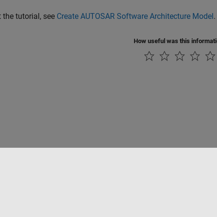
 the tutorial, see
Create AUTOSAR Software Architecture Model
.
How useful was this informat
Datendiebstahl verhindern
Status von Anwendungen
Kontakt