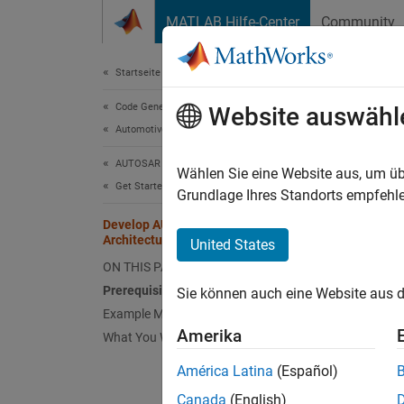
Weiter zum Inhalt
MATLAB Hilfe-Center
Community
Document
Startseite der Dokumentation
Code Generation
Dev
Website auswähl
Automotive
AUTOSAR Blockset
Wählen Sie eine Website aus, um üb
This
Get Started with AUTOSAR Blockset
Grundlage Ihres Standorts empfehle
AUTO
Develop AUTOSAR Software
Architecture Model
Simu
United States
ON THIS PAGE
Syst
Prerequisites
Sie können auch eine Website aus d
Example Model
Prere
Amerika
What You Will Learn
This tu
América Latina
(Español)
generat
Canada
(English)