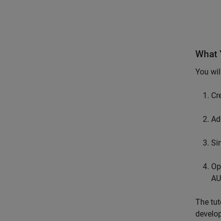
What 
You wil
Cr
Ad
Si
Op
AU
The tut
develop