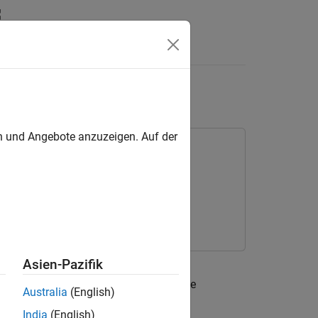
Answers
re Model
en und Angebote anzuzeigen. Auf der
Asien-Pazifik
®
TOSAR standard and Simulink
. The code
Australia
(English)
®
of Embedded Coder
basics.
India
(English)