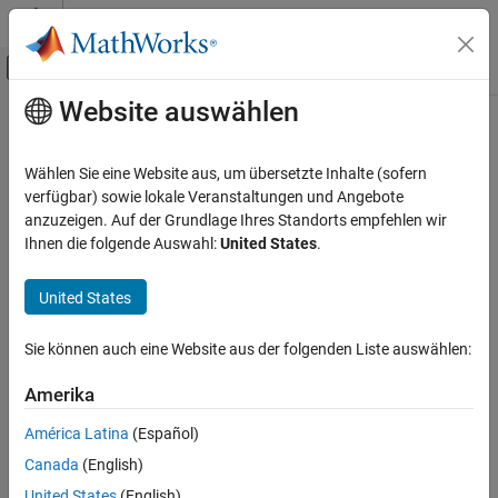
Weiter zum Inhalt
MATLAB Hilfe-Center
Umschaltung für Off-Canvas-Navigation
Website auswählen
Hauptinhalt
Startseite der Dokumentation
Code Generation
Wählen Sie eine Website aus, um übersetzte Inhalte (sofern
Automotive
verfügbar) sowie lokale Veranstaltungen und Angebote
anzuzeigen. Auf der Grundlage Ihres Standorts empfehlen wir
How useful was this information?
Ihnen die folgende Auswahl:
United States
.
United States
Sie können auch eine Website aus der folgenden Liste auswählen:
Amerika
América Latina
(Español)
Canada
(English)
United States
(English)