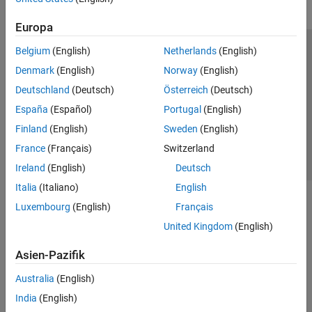
Europa
Belgium
(English)
Netherlands
(English)
Trust Center
Handelsmarken
Datenschutz-Richtlinien
Denmark
(English)
Norway
(English)
Datendiebstahl verhindern
Status von Anwendungen
Kontakt
Deutschland
(Deutsch)
Österreich
(Deutsch)
© 1994-2026 The MathWorks, Inc.
España
(Español)
Portugal
(English)
Finland
(English)
Sweden
(English)
Website auswählen
Deutschland
France
(Français)
Switzerland
Ireland
(English)
Deutsch
Italia
(Italiano)
English
Luxembourg
(English)
Français
United Kingdom
(English)
Asien-Pazifik
Australia
(English)
India
(English)