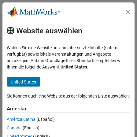
Weiter zum Inhalt
MATLAB Hilfe-Center
Umschaltung für Off-Canvas-Navigation
Website auswählen
Hauptinhalt
Startseite der Dokumentation
Code Generation
Wählen Sie eine Website aus, um übersetzte Inhalte (sofern
Automotive
verfügbar) sowie lokale Veranstaltungen und Angebote
anzuzeigen. Auf der Grundlage Ihres Standorts empfehlen wir
How useful was this information?
Ihnen die folgende Auswahl:
United States
.
United States
Sie können auch eine Website aus der folgenden Liste auswählen:
Amerika
América Latina
(Español)
Canada
(English)
United States
(English)