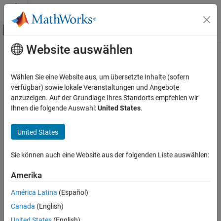
Weiter zum Inhalt
MATLAB Hilfe-Center
Umschaltung für Off-Canvas-Navigation
Website auswählen
Hauptinhalt
Startseite der Dokumentation
Event Receive
Code Generation
Wählen Sie eine Website aus, um übersetzte Inhalte (sofern
Automotive
Convert input event to signal
verfügbar) sowie lokale Veranstaltungen und Angebote
anzuzeigen. Auf der Grundlage Ihres Standorts empfehlen wir
AUTOSAR Blockset
expand all in page
Ihnen die folgende Auswahl:
United States
.
Adaptive Software Component Modeling
Libraries:
Component Development
AUTOSAR Blockset / Adaptive Platform / Signal
United States
Routing
Event Receive
Sie können auch eine Website aus der folgenden Liste auswählen:
Description
ON THIS PAGE
Description
Amerika
At the top level of an AUTOSAR adaptive model, use the
Event
Ports
Receive
and
Event Send
blocks to set up event-based
América Latina
(Español)
Extended Capabilities
communication.
Canada
(English)
Version History
After each root inport, add an
Event Receive
block which
United States
(English)
See Also