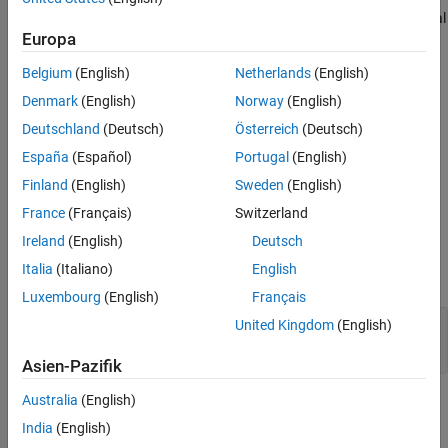
converts an input event to a signal, while preserving the signal
Europa
values and data type.
Belgium
(English)
Netherlands
(English)
Before each root outport, add an
Event Send
block which
Denmark
(English)
Norway
(English)
converts an input signal to an event, while preserving the
signal values and data type.
Deutschland
(Deutsch)
Österreich
(Deutsch)
España
(Español)
Portugal
(English)
Event Send
blocks do not support row-major code generation.
Finland
(English)
Sweden
(English)
Ports
France
(Français)
Switzerland
Ireland
(English)
Deutsch
Input
Italia
(Italiano)
English
expand all
Luxembourg
(English)
Français
Port_1
—
Input event
United Kingdom
(English)
scalar | vector | matrix
Asien-Pazifik
Australia
(English)
Output
India
(English)
expand all