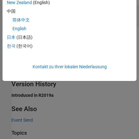
New Zealand
(English)
Port_1
—
Output signal
中国
scalar | vector | matrix
简体中文
English
Extended Capabilities
日本
(日本語)
한국
(한국어)
expand all
C/C++ Code Generation
Generate C and C++ code using Simulink® Coder™.
Kontakt zu Ihrer lokalen Niederlassung
Version History
Introduced in R2019a
See Also
Event Send
Topics