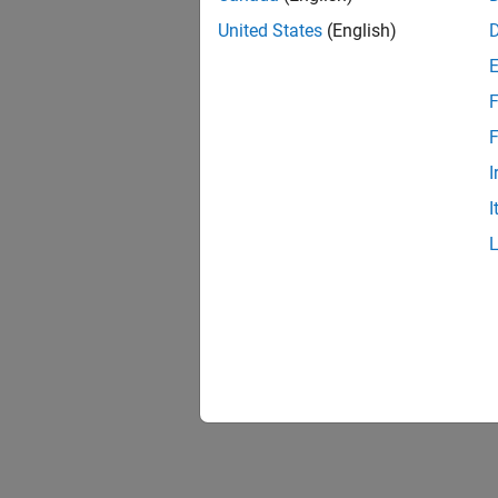
United States
(English)
F
F
I
I