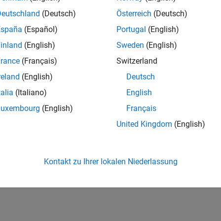
Deutschland
(Deutsch)
Österreich
(Deutsch)
España
(Español)
Portugal
(English)
inland
(English)
Sweden
(English)
rance
(Français)
Switzerland
reland
(English)
Deutsch
talia
(Italiano)
English
Luxembourg
(English)
Français
United Kingdom
(English)
Kontakt zu Ihrer lokalen Niederlassung