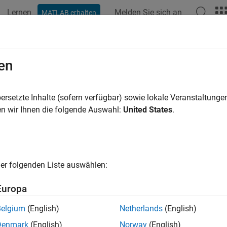
Lernen
Melden Sie sich an
MATLAB erhalten
ation
Examples
Functions
Blocks
Apps
Videos
en
ersetzte Inhalte (sofern verfügbar) sowie lokale Veranstaltung
How useful was this informat
n wir Ihnen die folgende Auswahl:
United States
.
er folgenden Liste auswählen:
Europa
Belgium
(English)
Netherlands
(English)
Denmark
(English)
Norway
(English)