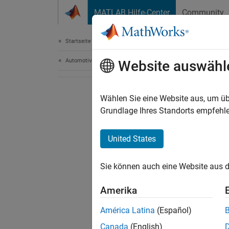
Weiter zum Inhalt
MATLAB Hilfe-Center
Community
Document
Startseite der Dokumentation
Automotive
Website auswähl
Wählen Sie eine Website aus, um üb
Grundlage Ihres Standorts empfehle
United States
Sie können auch eine Website aus d
Amerika
América Latina
(Español)
Canada
(English)