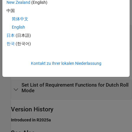
New Zealand
(English)
Output Arguments
中国
expand all
简体中文
English
—
specificationOut
object
日本
(日本語)
Aero.FixedWing.Specification
scalar
한국
(한국어)
Examples
Kontakt zu Ihrer lokalen Niederlassung
expand all
Set List of Requirement Functions for Dutch Roll
Mode
Version History
Introduced in R2025a