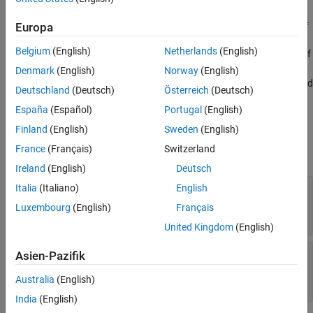
=
specificationOut
Version History
setShortPeriodRequirementFunctions(
,
Europa
specificationIn
customF
See Also
sets a list of one or more custom requirement functions
)
unction
Belgium
(English)
Netherlands
(English)
for short period modes. This function overwrites the existing list of
requirement functions, if one exists. The resulting list of
Denmark
(English)
Norway
(English)
requirement functions includes only the functions that this method
Deutschland
(Deutsch)
Österreich
(Deutsch)
sets.
España
(Español)
Portugal
(English)
Input Arguments
Finland
(English)
Sweden
(English)
France
(Français)
Switzerland
expand all
Ireland
(English)
Deutsch
—
Italia
(Italiano)
English
specificationIn
object
Aero.FixedWing.Specification
Luxembourg
(English)
Français
object
United Kingdom
(English)
—
List of one or more custom
customFunction
Asien-Pazifik
requirements functions
scalar
|
cell array
|
function handle
Australia
(English)
India
(English)