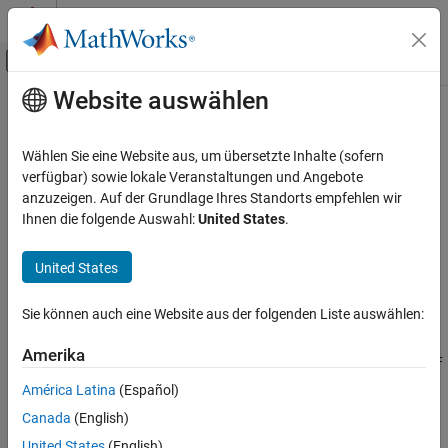
Weiter zum Inhalt
MATLAB Hilfe-Center
Umschaltung für Off-Canvas-Navigation
Website auswählen
Hauptinhalt
Startseite der Dokumentation
setDutchRollRequirementFunctions
Aerospace and Defense
Wählen Sie eine Website aus, um übersetzte Inhalte (sofern
Class:
Aero.FixedWing.Specification
verfügbar) sowie lokale Veranstaltungen und Angebote
Aerospace Toolbox
Namespace:
Aero
anzuzeigen. Auf der Grundlage Ihres Standorts empfehlen wir
Control and Stability Analysis
Ihnen die folgende Auswahl:
United States
.
Fixed-Wing Aircraft Applications
Set list of custom requirement functions for Dutch roll modes
Fixed-Wing Aircraft Creation with Objects
Since R2025a
United States
expand all in page
setDutchRollRequirementFunctions
Syntax
Sie können auch eine Website aus der folgenden Liste auswählen:
ON THIS PAGE
specificationOut =
Syntax
Amerika
setShortPeriodRequirementFunctions(specificationIn,customF
Description
unction)
América Latina
(Español)
Input Arguments
Canada
(English)
Description
Output Arguments
United States
(English)
Examples