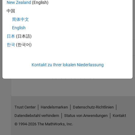
New Zealand
(English)
中国
简体中文
redwedge.ac
English
日本
(日本語)
한국
(한국어)
testrocket.ac
Kontakt zu Ihrer lokalen Niederlassung
How useful was this information?
Trust Center
Handelsmarken
Datenschutz-Richtlinien
Datendiebstahl verhindern
Status von Anwendungen
Kontakt
© 1994-2026 The MathWorks, Inc.