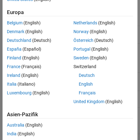
AC3D Files and Thumbnails Overview
Europa
Belgium
(English)
Netherlands
(English)
bluewedge.ac
Denmark
(English)
Norway
(English)
Deutschland
(Deutsch)
Österreich
(Deutsch)
body_xyzisrgb.ac
España
(Español)
Portugal
(English)
Finland
(English)
Sweden
(English)
France
(Français)
Switzerland
Ireland
(English)
Deutsch
delta2.ac
Italia
(Italiano)
English
Luxembourg
(English)
Français
greenarrow.ac
United Kingdom
(English)
pa24–250_blue.ac
Asien-Pazifik
Australia
(English)
India
(English)
pa24–250_orange.ac