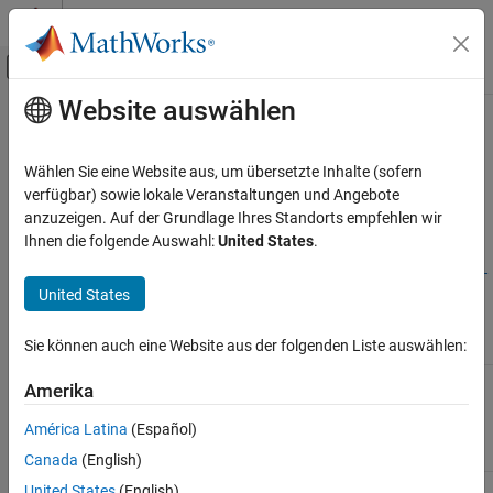
Weiter zum Inhalt
MATLAB Hilfe-Center
Umschaltung für Off-Canvas-Navigation
Website auswählen
Hauptinhalt
Startseite der Dokumentation
AC3D Files and Thumbnails
Overview
Aerospace and Defense
Wählen Sie eine Website aus, um übersetzte Inhalte (sofern
verfügbar) sowie lokale Veranstaltungen und Angebote
Aerospace Toolbox
anzuzeigen. Auf der Grundlage Ihres Standorts empfehlen wir
Aerospace Toolbox
demos use the following AC3D files, located in
Vehicle Motion Analysis
Ihnen die folgende Auswahl:
United States
.
the
folder. For other
\toolbox\aero\animation\AC3D
matlabroot
Flight Simulator Interfaces
AC3D files, see
https://www.flightgear.org/download/download-
United States
and click the
Download Aircraft
link.
aircraft/
Aerospace Toolbox
Vehicle Motion Analysis
Sie können auch eine Website aus der folgenden Liste auswählen:
Thumbnail
AC3D File
Animation Based on MATLAB
ac3d_xyzisrgb.ac
Amerika
Aerospace Toolbox
Vehicle Motion Analysis
América Latina
(Español)
Classic Virtual Reality Animation
Canada
(English)
blueoctagon.ac
United States
(English)